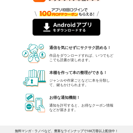
通信を気にせずにサクサク読める！
作品をダウンロードすれば、いつでもど
こでも読書が楽しめます。
本棚を作って本の整理ができる！
ジャンルや作家ごとなどに本を分類し
て、鍵もかけられます。
お得な通知機能！
通知を許可すると、お得なクーポン情報
などが届きます。
無料マンガ・ラノベなど、豊富なラインナップで188万冊以上配信中！