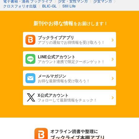
電子書籍・漫画 ブックライブ
〉
少女・女性マンガ
〉
少女マンガ
〉
クロスフォリオ出版
〉
BLIC-GL
〉
Still Life
新刊やお得な情報
をお届けします！
ブックライブアプリ
アプリの通知でお得情報を受け取ろう！
LINE公式アカウント
アカウント連携で限定クーポンゲット！
メールマガジン
お得な最新情報を受け取ろう！
X公式アカウント
フォローして最新情報をチェック！