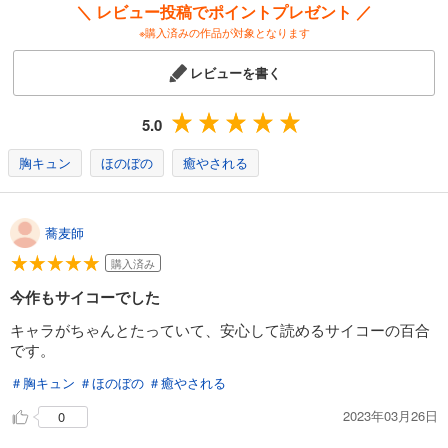
＼ レビュー投稿でポイントプレゼント ／
※購入済みの作品が対象となります
レビューを書く
5.0
胸キュン
ほのぼの
癒やされる
蕎麦師
購入済み
今作もサイコーでした
キャラがちゃんとたっていて、安心して読めるサイコーの百合
です。
＃胸キュン
＃ほのぼの
＃癒やされる
2023年03月26日
0