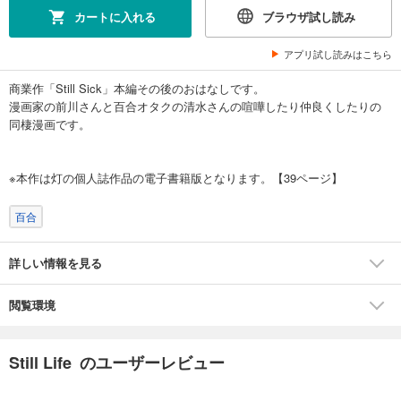
カートに入れる
ブラウザ試し読み
アプリ試し読みはこちら
商業作「Still Sick」本編その後のおはなしです。
漫画家の前川さんと百合オタクの清水さんの喧嘩したり仲良くしたりの
同棲漫画です。
※本作は灯の個人誌作品の電子書籍版となります。【39ページ】
百合
詳しい情報を見る
閲覧環境
Still Life のユーザーレビュー