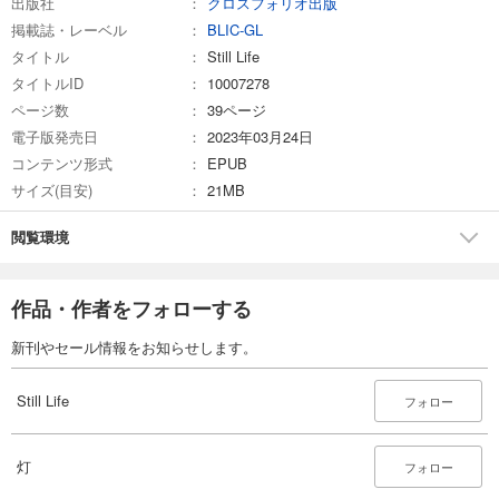
出版社
クロスフォリオ出版
掲載誌・レーベル
BLIC-GL
タイトル
Still Life
タイトルID
10007278
ページ数
39ページ
電子版発売日
2023年03月24日
コンテンツ形式
EPUB
サイズ(目安)
21MB
閲覧環境
作品・作者をフォローする
新刊やセール情報をお知らせします。
Still Life
フォロー
灯
フォロー