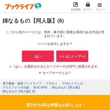
会員登録
ログイン
メニュー
姉なるもの【同人版】(6)
ここから先のページには、性的・暴力的に過激な表現のある作品が含
まれています。
ページを表示しますか？
はい
いいえ (トップへ)
※「はい」を選択されるとセーフサーチがOFFに変更されます。
セーフサーチとは？
電子書籍・漫画 ブックライブ
〉
アダルト
〉
アダルトマンガ
〉
クロスフォリオ出版
〉
BLIC-ERO
〉
姉なるもの【同人版】
〉
姉なるもの【同人版】(6)
新刊やお得な情報
をお届けします！