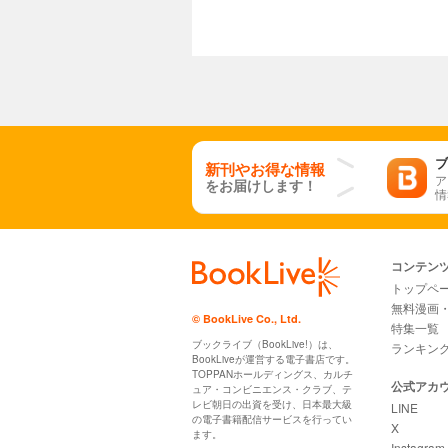
ブ
新刊やお得な情報
ア
をお届けします！
情
コンテン
トップペ
無料漫画
© BookLive Co., Ltd.
特集一覧
ブックライブ（BookLive!）は、
ランキン
BookLiveが運営する電子書店です。
TOPPANホールディングス、カルチ
公式アカ
ュア・コンビニエンス・クラブ、テ
レビ朝日の出資を受け、日本最大級
LINE
の電子書籍配信サービスを行ってい
X
ます。
Instagram