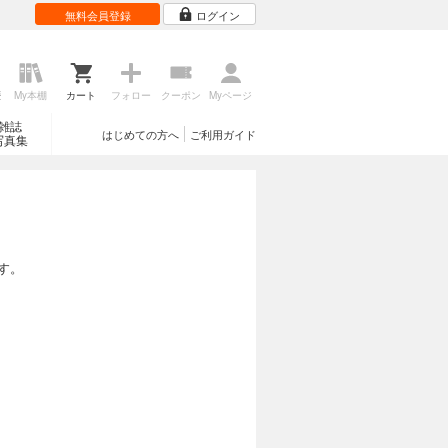
無料会員登録
ログイン
歴
My本棚
カート
フォロー
クーポン
Myページ
雑誌
はじめての方へ
ご利用ガイド
写真集
す。