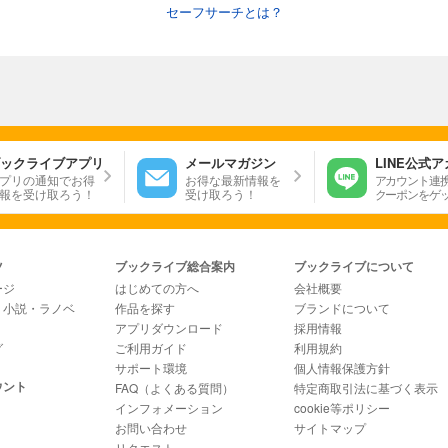
セーフサーチとは？
ックライブアプリ
メールマガジン
LINE公式
プリの通知でお得
お得な最新情報を
アカウント連
報を受け取ろう！
受け取ろう！
クーポンをゲ
ツ
ブックライブ総合案内
ブックライブについて
ージ
はじめての方へ
会社概要
・小説・ラノベ
作品を探す
ブランドについて
アプリダウンロード
採用情報
グ
ご利用ガイド
利用規約
サポート環境
個人情報保護方針
ウント
FAQ（よくある質問）
特定商取引法に基づく表示
インフォメーション
cookie等ポリシー
お問い合わせ
サイトマップ
リクエスト