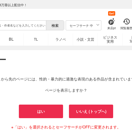
8万冊以上配信中！
Get!
セーフサーチ 中
来店pt
閲覧履
ビジネス
BL
TL
ラノベ
小説・文芸
実用
ー
こから先のページには、性的・暴力的に過激な表現のある作品が含まれていま
ページを表示しますか？
はい
いいえ (トップへ)
※「はい」を選択されるとセーフサーチがOFFに変更されます。