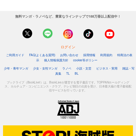
無料マンガ・ラノベなど、豊富なラインナップで188万冊以上配信中！
ログイン
ご利用ガイド
FAQ(よくある質問)
お問い合わせ
採用情報
利用規約
特商法の表
示
個人情報保護方針
cookie等ポリシー
少年・青年マンガ
少女・女性マンガ
ラノベ
小説・文芸
ビジネス・実用
雑誌・写
真集
TL
BL
ブックライブ（BookLive!）は、BookLiveが運営する電子書店です。TOPPANホールディング
ス、カルチュア・コンビニエンス・クラブ、テレビ朝日の出資を受け、日本最大級の電子書籍配
信サービスを行っています。