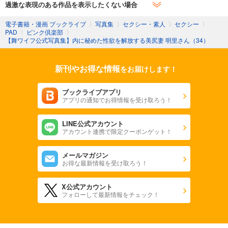
過激な表現のある作品を表示したくない場合
電子書籍・漫画 ブックライブ
〉
写真集
〉
セクシー・素人
〉
セクシー
〉
PAD
〉
ピンク倶楽部
〉
【舞ワイフ公式写真集】内に秘めた性欲を解放する美尻妻 明里さん（34）
新刊やお得な情報
をお届けします！
ブックライブアプリ
アプリの通知でお得情報を受け取ろう！
LINE公式アカウント
アカウント連携で限定クーポンゲット！
メールマガジン
お得な最新情報を受け取ろう！
X公式アカウント
フォローして最新情報をチェック！