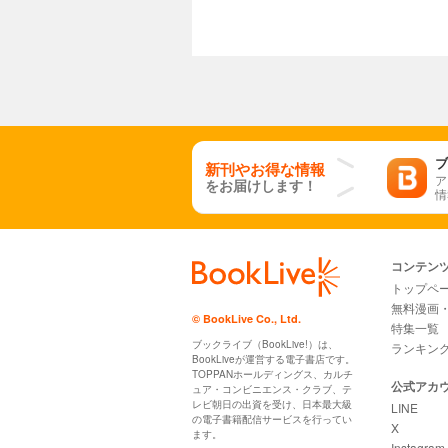
ブ
新刊やお得な情報
ア
をお届けします！
情
コンテン
トップペ
無料漫画
© BookLive Co., Ltd.
特集一覧
ブックライブ（BookLive!）は、
ランキン
BookLiveが運営する電子書店です。
TOPPANホールディングス、カルチ
公式アカ
ュア・コンビニエンス・クラブ、テ
レビ朝日の出資を受け、日本最大級
LINE
の電子書籍配信サービスを行ってい
X
ます。
Instagram