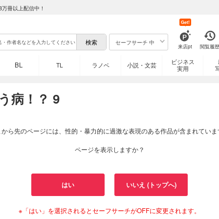
8万冊以上配信中！
Get!
セーフサーチ 中
来店pt
閲覧履
ビジネス
BL
TL
ラノベ
小説・文芸
実用
病！？ 9
こから先のページには、性的・暴力的に過激な表現のある作品が含まれていま
ページを表示しますか？
はい
いいえ (トップへ)
※「はい」を選択されるとセーフサーチがOFFに変更されます。