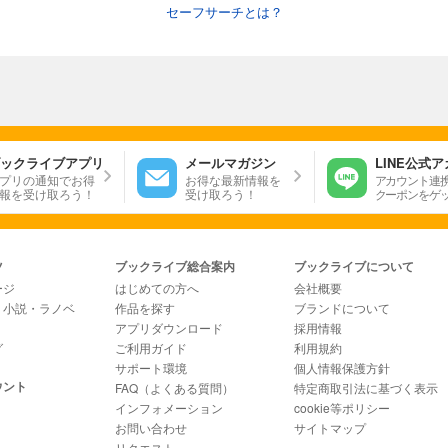
セーフサーチとは？
ックライブアプリ
メールマガジン
LINE公式
プリの通知でお得
お得な最新情報を
アカウント連
報を受け取ろう！
受け取ろう！
クーポンをゲ
ツ
ブックライブ総合案内
ブックライブについて
ージ
はじめての方へ
会社概要
・小説・ラノベ
作品を探す
ブランドについて
アプリダウンロード
採用情報
グ
ご利用ガイド
利用規約
サポート環境
個人情報保護方針
ウント
FAQ（よくある質問）
特定商取引法に基づく表示
インフォメーション
cookie等ポリシー
お問い合わせ
サイトマップ
リクエスト