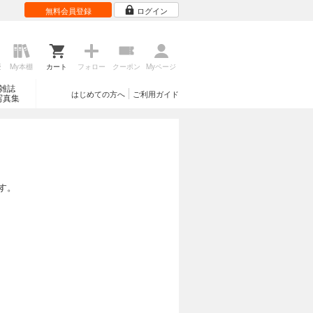
無料会員登録
ログイン
歴
My本棚
カート
フォロー
クーポン
Myページ
雑誌
はじめての方へ
ご利用ガイド
写真集
す。