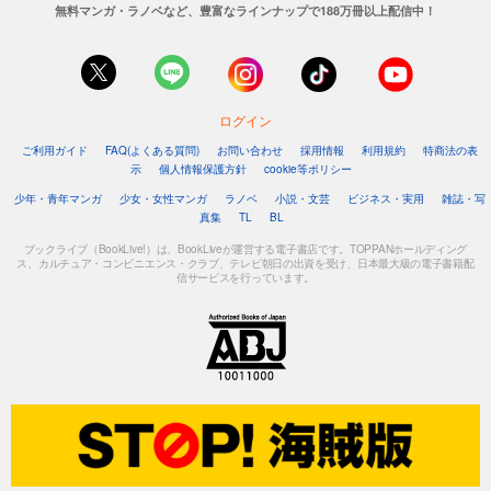
無料マンガ・ラノベなど、豊富なラインナップで188万冊以上配信中！
ログイン
ご利用ガイド
FAQ(よくある質問)
お問い合わせ
採用情報
利用規約
特商法の表
示
個人情報保護方針
cookie等ポリシー
少年・青年マンガ
少女・女性マンガ
ラノベ
小説・文芸
ビジネス・実用
雑誌・写
真集
TL
BL
ブックライブ（BookLive!）は、BookLiveが運営する電子書店です。TOPPANホールディング
ス、カルチュア・コンビニエンス・クラブ、テレビ朝日の出資を受け、日本最大級の電子書籍配
信サービスを行っています。