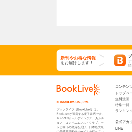
ブ
新刊やお得な情報
ア
をお届けします！
情
コンテン
トップペ
無料漫画
© BookLive Co., Ltd.
特集一覧
ブックライブ（BookLive!）は、
ランキン
BookLiveが運営する電子書店です。
TOPPANホールディングス、カルチ
公式アカ
ュア・コンビニエンス・クラブ、テ
レビ朝日の出資を受け、日本最大級
LINE
の電子書籍配信サービスを行ってい