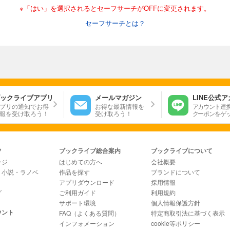
※「はい」を選択されるとセーフサーチがOFFに変更されます。
セーフサーチとは？
ックライブアプリ
メールマガジン
LINE公式
プリの通知でお得
お得な最新情報を
アカウント連
報を受け取ろう！
受け取ろう！
クーポンをゲ
ツ
ブックライブ総合案内
ブックライブについて
ージ
はじめての方へ
会社概要
・小説・ラノベ
作品を探す
ブランドについて
アプリダウンロード
採用情報
グ
ご利用ガイド
利用規約
サポート環境
個人情報保護方針
ウント
FAQ（よくある質問）
特定商取引法に基づく表示
インフォメーション
cookie等ポリシー