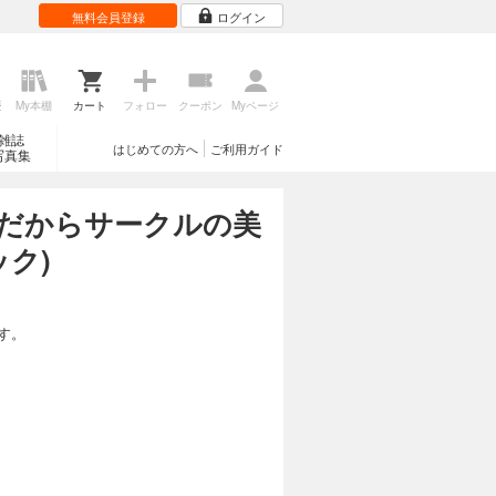
無料会員登録
ログイン
歴
My本棚
カート
フォロー
クーポン
Myページ
雑誌
はじめての方へ
ご利用ガイド
写真集
だからサークルの美
ク)
す。