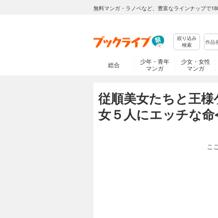
無料マンガ・ラノベなど、豊富なラインナップで18
絞り込み
検索
少年・青年
少女・女性
総合
マンガ
マンガ
従順美女たちと王様
女５人にエッチな命
こ