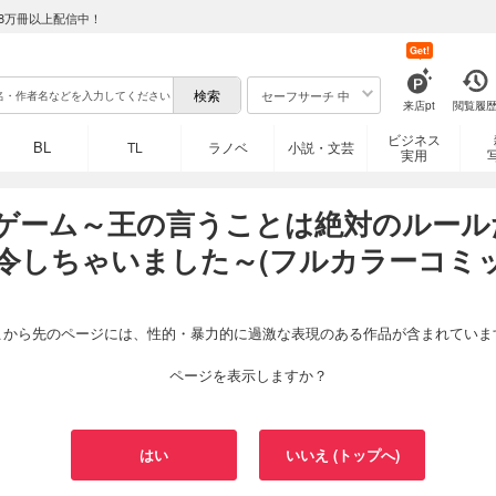
8万冊以上配信中！
Get!
セーフサーチ 中
来店pt
閲覧履
ビジネス
BL
TL
ラノベ
小説・文芸
実用
ゲーム～王の言うことは絶対のルール
令しちゃいました～(フルカラーコミッ
こから先のページには、性的・暴力的に過激な表現のある作品が含まれていま
ページを表示しますか？
はい
いいえ (トップへ)