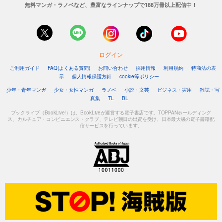
無料マンガ・ラノベなど、豊富なラインナップで188万冊以上配信中！
ログイン
ご利用ガイド
FAQ(よくある質問)
お問い合わせ
採用情報
利用規約
特商法の表
示
個人情報保護方針
cookie等ポリシー
少年・青年マンガ
少女・女性マンガ
ラノベ
小説・文芸
ビジネス・実用
雑誌・写
真集
TL
BL
ブックライブ（BookLive!）は、BookLiveが運営する電子書店です。TOPPANホールディング
ス、カルチュア・コンビニエンス・クラブ、テレビ朝日の出資を受け、日本最大級の電子書籍配
信サービスを行っています。