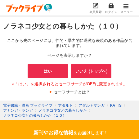
会員登録
ログイン
メニュー
ノラネコ少女との暮らしかた（１０）
ここから先のページには、性的・暴力的に過激な表現のある作品が含
まれています。
ページを表示しますか？
はい
いいえ (トップへ)
※「はい」を選択されるとセーフサーチがOFFに変更されます。
セーフサーチとは？
電子書籍・漫画 ブックライブ
〉
アダルト
〉
アダルトマンガ
〉
KATTS
〉
アナンガ・ランガ
〉
ノラネコ少女との暮らしかた
〉
ノラネコ少女との暮らしかた（１０）
新刊やお得な情報
をお届けします！