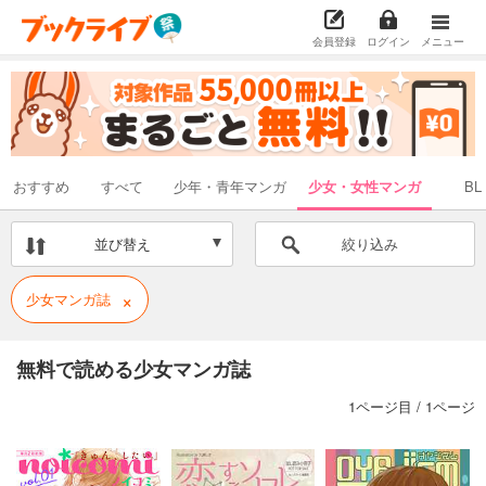
会員登録
ログイン
メニュー
おすすめ
すべて
少年・青年
マンガ
少女・女性
マンガ
BL
並び替え
絞り込み
×
少女マンガ誌
無料で読める少女マンガ誌
1ページ目 / 1ページ