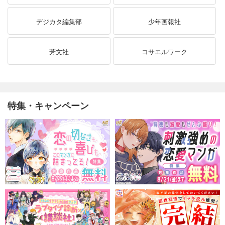
デジカタ編集部
少年画報社
芳文社
コサエルワーク
特集・キャンペーン