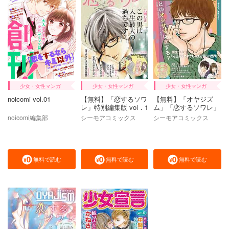
少女・女性マンガ
少女・女性マンガ
少女・女性マンガ
noicomi vol.01
【無料】「恋するソワ
【無料】「オヤジズ
レ」特別編集版 vol．1
ム」「恋するソワレ」
2
特別編集版 vol．7
noicomi編集部
シーモアコミックス
シーモアコミックス
無料で読む
無料で読む
無料で読む