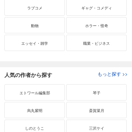
ラブコメ
ギャグ・コメディ
動物
ホラー・怪奇
エッセイ・雑学
職業・ビジネス
もっと探す >>
人気の作者から探す
エトワール編集部
琴子
烏丸紫明
斎賀菜月
しのとうこ
三沢ケイ