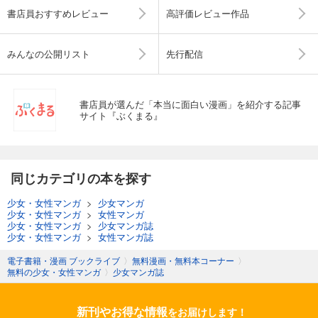
書店員おすすめレビュー
高評価レビュー作品
みんなの公開リスト
先行配信
書店員が選んだ「本当に面白い漫画」を紹介する記事
サイト『ぶくまる』
同じカテゴリの本を探す
少女・女性マンガ
少女マンガ
少女・女性マンガ
女性マンガ
少女・女性マンガ
少女マンガ誌
少女・女性マンガ
女性マンガ誌
電子書籍・漫画 ブックライブ
無料漫画・無料本コーナー
無料の少女・女性マンガ
少女マンガ誌
新刊やお得な情報
をお届けします！