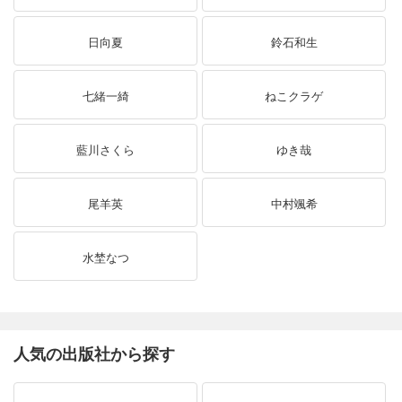
日向夏
鈴石和生
七緒一綺
ねこクラゲ
藍川さくら
ゆき哉
尾羊英
中村颯希
水埜なつ
人気の出版社から探す