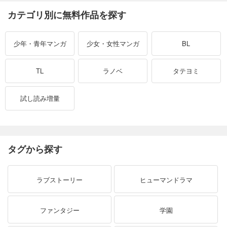
カテゴリ別に無料作品を探す
少年・青年
マンガ
少女・女性
マンガ
BL
TL
ラノベ
タテヨミ
試し読み
増量
タグから探す
ラブストーリー
ヒューマンドラマ
ファンタジー
学園