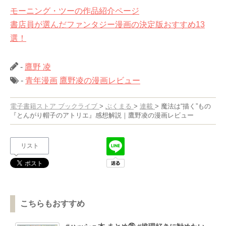
モーニング・ツーの作品紹介ページ
書店員が選んだファンタジー漫画の決定版おすすめ13
選！
-
鷹野 凌
-
青年漫画
鷹野凌の漫画レビュー
電子書籍ストア ブックライブ
>
ぶくまる
>
連載
>
魔法は“描く”もの
『とんがり帽子のアトリエ』感想解説｜鷹野凌の漫画レビュー
リスト
こちらもおすすめ