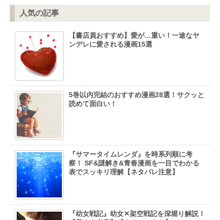
人気の記事
【書店員おすすめ】愛が…重い！一途なヤ
ンデレに愛される漫画15選
5巻以内完結のおすすめ漫画28選！サクッと
読めて面白い！
『サマータイムレンダ』を時系列順に考
察！ SF&謎解き&青春漫画を一目でわかる
表でスッキリ理解【ネタバレ注意】
『幼女戦記』幼女✕架空戦記を深堀り解説！