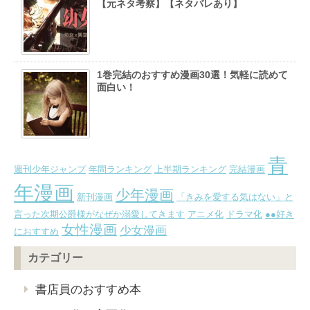
【元ネタ考察】【ネタバレあり】
1巻完結のおすすめ漫画30選！気軽に読めて
面白い！
青
週刊少年ジャンプ
年間ランキング
上半期ランキング
完結漫画
年漫画
少年漫画
新刊漫画
「きみを愛する気はない」と
言った次期公爵様がなぜか溺愛してきます
アニメ化
ドラマ化
●●好き
女性漫画
少女漫画
におすすめ
カテゴリー
書店員のおすすめ本