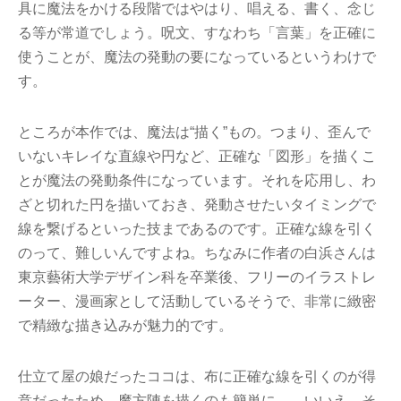
具に魔法をかける段階ではやはり、唱える、書く、念じ
る等が常道でしょう。呪文、すなわち「言葉」を正確に
使うことが、魔法の発動の要になっているというわけで
す。
ところが本作では、魔法は“描く”もの。つまり、歪んで
いないキレイな直線や円など、正確な「図形」を描くこ
とが魔法の発動条件になっています。それを応用し、わ
ざと切れた円を描いておき、発動させたいタイミングで
線を繋げるといった技まであるのです。正確な線を引く
のって、難しいんですよね。ちなみに作者の白浜さんは
東京藝術大学デザイン科を卒業後、フリーのイラストレ
ーター、漫画家として活動しているそうで、非常に緻密
で精緻な描き込みが魅力的です。
仕立て屋の娘だったココは、布に正確な線を引くのが得
意だったため、魔方陣を描くのも簡単に……いいえ、そ