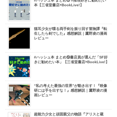
#ハッシュ本 まとめ㉕ #推理好きに勧めたい
本【三省堂書店×BookLive!】
猫耳少女が喋る両手剣を振り回す冒険譚『転
生したら剣でした』感想解説｜鷹野凌の漫画
レビュー
#ハッシュ本 まとめ⑲書店員が選んだ「SF好
きに勧めたい本」【三省堂書店×BookLive!】
“私の考えた最強の世界”が動き出す！『映像
研には手を出すな！』感想解説｜鷹野凌の漫
画レビュー
超能力少女と頑固親父の物語『アリスと蔵