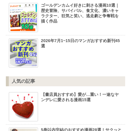
ゴールデンカムイ好きに刺さる漫画10選｜
歴史冒険、サバイバル、食文化、濃いキャ
ラクター、狂気と笑い、逃走劇と争奪戦を
描く作品
2026年7月1~15日のマンガおすすめ新刊45
選
人気の記事
【書店員おすすめ】愛が…重い！一途なヤ
ンデレに愛される漫画15選
5巻以内完結のおすすめ漫画28選！サクッと