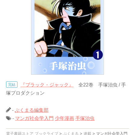
『ブラック・ジャック』
全22巻 手塚治虫 / 手
完結
塚プロダクション
-
ぶくまる編集部
-
マンガ社会学入門
少年漫画
手塚治虫
電子書籍ストア ブックライブ
>
ぶくまる
>
連載
>
マンガ社会学入門