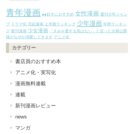
青年漫画
女性漫画
●●好きにおすすめ
週刊少年ジャン
少年漫画
プ
ドラマ化
完結漫画
上半期ランキング
年間ランキン
少女漫画
グ
新刊漫画
「きみを愛する気はない」と言った次期公爵
様がなぜか溺愛してきます
アニメ化
カテゴリー
書店員のおすすめ本
アニメ化・実写化
漫画無料連載
連載
新刊漫画レビュー
news
マンガ