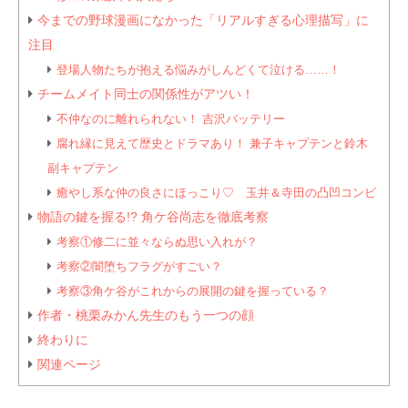
今までの野球漫画になかった「リアルすぎる心理描写」に
注目
登場人物たちが抱える悩みがしんどくて泣ける……！
チームメイト同士の関係性がアツい！
不仲なのに離れられない！ 吉沢バッテリー
腐れ縁に見えて歴史とドラマあり！ 兼子キャプテンと鈴木
副キャプテン
癒やし系な仲の良さにほっこり♡ 玉井＆寺田の凸凹コンビ
物語の鍵を握る!? 角ケ谷尚志を徹底考察
考察①修二に並々ならぬ思い入れが？
考察②闇堕ちフラグがすごい？
考察③角ケ谷がこれからの展開の鍵を握っている？
作者・桃栗みかん先生のもう一つの顔
終わりに
関連ページ