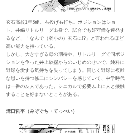
玄石高校1年5組。右投げ右打ち。ポジションはショー
ト。井綿リトルリーグ出身で、試合でも好守備を連発す
るなど、「なんで（弱小の）玄石に!?」と言われるほど
高い能力を持っている。
しかし、大きすぎる母の期待や、リトルリーグで同ポジ
ションを争った井上駆塁からのいじめのせいで、純粋に
野球を愛する気持ちを失ってしまう。同じく野球に複雑
な思いを持つ修二にシンパシーを感じていて、中学時代
は一番の友人であった。シニカルで必要以上に人と接触
することを好まないところがある。
溝口哲平（みぞぐち・てっぺい）