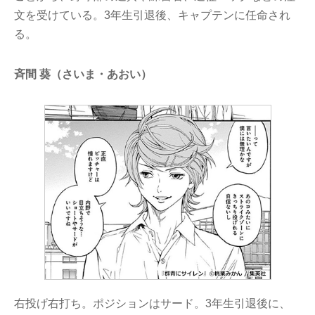
文を受けている。3年生引退後、キャプテンに任命され
る。
斉間 葵（さいま・あおい）
右投げ右打ち。ポジションはサード。3年生引退後に、