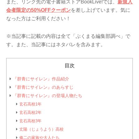
また、リンク先の電子書籍ストアBookLive!では、
新規入
会者限定の50%OFFクーポン
を差し上げています。気に
なった方はご利用ください！
※当記事に記載の内容は全て「ぶくまる編集部調べ」で
す。また、当記事にはネタバレを含みます。
目次
『群青にサイレン』作品紹介
『群青にサイレン』のあらすじ
『群青にサイレン』の登場人物たち
玄石高校1年
玄石高校2年
玄石高校3年
丈陽（じょうよう）高校
修二の家族や大人たち