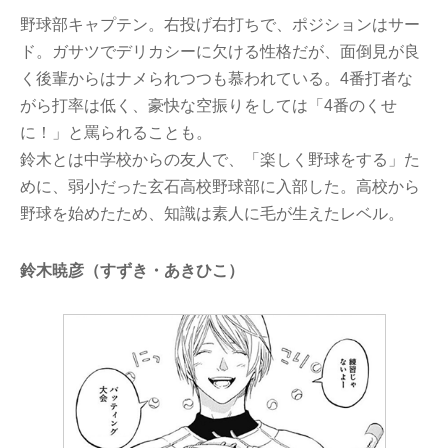
野球部キャプテン。右投げ右打ちで、ポジションはサー
ド。ガサツでデリカシーに欠ける性格だが、面倒見が良
く後輩からはナメられつつも慕われている。4番打者な
がら打率は低く、豪快な空振りをしては「4番のくせ
に！」と罵られることも。
鈴木とは中学校からの友人で、「楽しく野球をする」た
めに、弱小だった玄石高校野球部に入部した。高校から
野球を始めたため、知識は素人に毛が生えたレベル。
鈴木暁彦（すずき・あきひこ）