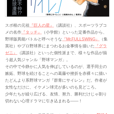
スポ根の元祖
『巨人の星』
（講談社）、スポーツラブコ
メの名作
『タッチ』
（小学館）といった定番作品から、
野球版異能バトルと呼べそうな
『Mr.FULLSWING』
（集
英社）やプロ野球界にまつわるお金事情を描いた
『グラ
ゼニ』
（講談社）といった個性派まで、様々な作品が揃
う超人気ジャンル「野球マンガ」。
その中で今静かに人気を伸ばしているのが、選手同士の
嫉妬、野球を続けることへの葛藤や挫折を赤裸々に描い
たどんより系野球マンガ『群青にサイレン』だ。作者が
女性なだけに、イケメン球児が多いのも見どころ。
少年たちが繰り広げる、友情、努力、勝利だけじゃ割り
切れない心理ドラマに引き込まれる――！