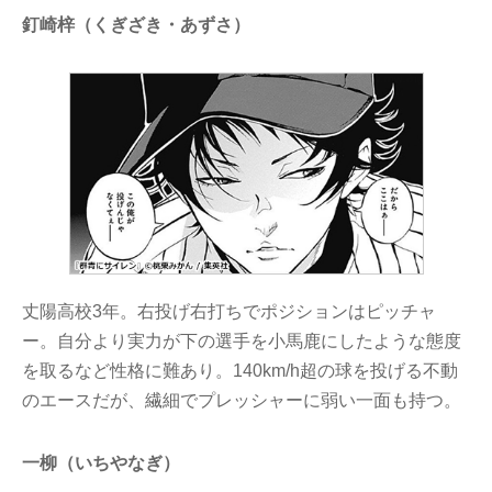
釘崎梓（くぎざき・あずさ）
丈陽高校3年。右投げ右打ちでポジションはピッチャ
ー。自分より実力が下の選手を小馬鹿にしたような態度
を取るなど性格に難あり。140km/h超の球を投げる不動
のエースだが、繊細でプレッシャーに弱い一面も持つ。
一柳（いちやなぎ）