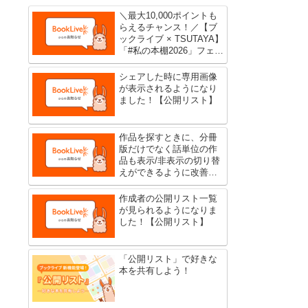
＼最大10,000ポイントも
らえるチャンス！／【ブ
ックライブ × TSUTAYA】
「#私の本棚2026」フェア
開催中！
シェアした時に専用画像
が表示されるようになり
ました！【公開リスト】
作品を探すときに、分冊
版だけでなく話単位の作
品も表示/非表示の切り替
えができるように改善し
ました
作成者の公開リスト一覧
が見られるようになりま
した！【公開リスト】
「公開リスト」で好きな
本を共有しよう！