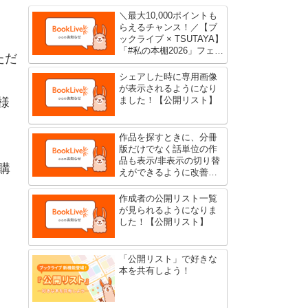
＼最大10,000ポイントも
らえるチャンス！／【ブ
ックライブ × TSUTAYA】
「#私の本棚2026」フェア
ただ
開催中！
シェアした時に専用画像
が表示されるようになり
ました！【公開リスト】
様
作品を探すときに、分冊
版だけでなく話単位の作
品も表示/非表示の切り替
購
えができるように改善し
ました
作成者の公開リスト一覧
が見られるようになりま
した！【公開リスト】
「公開リスト」で好きな
本を共有しよう！