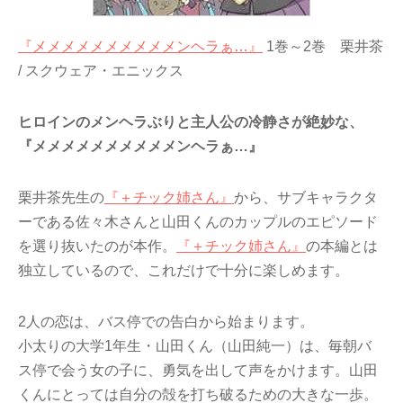
『メメメメメメメメメメンヘラぁ…』
1巻～2巻 栗井茶
/ スクウェア・エニックス
ヒロインのメンヘラぶりと主人公の冷静さが絶妙な、
『メメメメメメメメメメンヘラぁ…』
栗井茶先生の
『＋チック姉さん』
から、サブキャラクタ
ーである佐々木さんと山田くんのカップルのエピソード
を選り抜いたのが本作。
『＋チック姉さん』
の本編とは
独立しているので、これだけで十分に楽しめます。
2人の恋は、バス停での告白から始まります。
小太りの大学1年生・山田くん（山田純一）は、毎朝バ
ス停で会う女の子に、勇気を出して声をかけます。山田
くんにとっては自分の殻を打ち破るための大きな一歩。