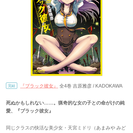
『ブラック彼女』
全4巻 吉原雅彦 / KADOKAWA
完結
死ぬかもしれない……。猟奇的な女の子との命がけの純
愛、『ブラック彼女』
同じクラスの快活な美少女・天宮ミドリ（あまみや みど