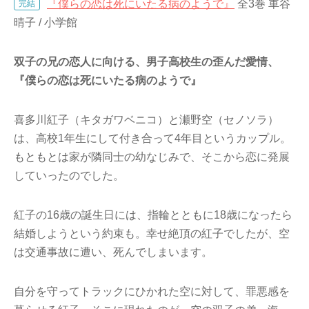
『僕らの恋は死にいたる病のようで』
全3巻 車谷
完結
晴子 / 小学館
双子の兄の恋人に向ける、男子高校生の歪んだ愛情、
『僕らの恋は死にいたる病のようで』
喜多川紅子（キタガワベニコ）と瀬野空（セノソラ）
は、高校1年生にして付き合って4年目というカップル。
もともとは家が隣同士の幼なじみで、そこから恋に発展
していったのでした。
紅子の16歳の誕生日には、指輪とともに18歳になったら
結婚しようという約束も。幸せ絶頂の紅子でしたが、空
は交通事故に遭い、死んでしまいます。
自分を守ってトラックにひかれた空に対して、罪悪感を