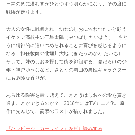
日常の奥に潜む闇がひとつずつ明らかになり、その度に
戦慄が走ります。
大人の女性に乱暴され、幼女のしおに救われたいと願う
イケメン高校生の三星太陽（みつぼし たいよう）、さと
うに精神的に追いつめられることに喜びを感じるように
なる、担任教師の北埋川大地（きたうめかわ だいち）、
そして、妹のしおを探して街を徘徊する、傷だらけの少
年・神戸ゆうななど、さとうの周囲の男性キャラクター
にも危険な香りが。
あらゆる障害を乗り越えて、さとうはしおへの愛を貫き
通すことができるのか？ 2018年にはTVアニメ化。原
作に先んじて、衝撃のラストが描かれました。
『ハッピーシュガーライフ』を試し読みする