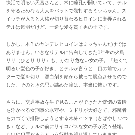
快活で明るい天宮さんと、常に瞳孔が開いていて、テル
を守るためなら大人をバットで殴打するミッちゃん。ス
イッチが入ると人格が切り替わるヒロインに翻弄される
テルは気弱だけど、一途な愛を貫く男の子です。
しかし、本作のヤンデレヒロインはミッちゃんだけでは
ありません。いきなりテルに告白してきた1年生の火鳥
リリ（ひとり りり）も、かなり危ない女の子。「短くて
明るい髪色の子が好き」とテルが言うと、目の前でカッ
ターで髪を切り、漂白剤を頭から被って脱色させるので
した。そのときの思い詰めた瞳は、本当に怖いです。
さらに、交通事故を生で見ることができたと恍惚の表情
を浮かべる女刑事の水守や、ミドリが大好きで、邪魔者
を力づくで排除しようとする木林イツキ（きばやし いつ
き）など、テルの前にサイコパスな女の子が続々登場。
もはや犯罪だろうという行動を繰り返していきます。