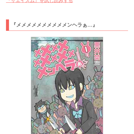
『サエイズム』を試し読みする
『メメメメメメメメメメンヘラぁ…』