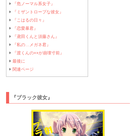
『危ノーマル系女子』
『ミザントロープな彼女』
『こはるの日々』
『恋愛暴君』
『鳶田くんと須藤さん』
『私の…メガネ君』
『渡くんの××が崩壊寸前』
最後に
関連ページ
『ブラック彼女』