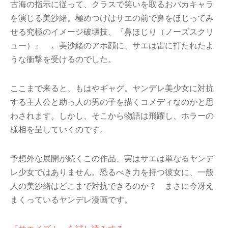
古海の指示に従って、クラスで笑いを取るおバカキャラ
を演じる美沙緒。極めつけはサエの前で鼻をほじってみ
せる究極のイメージ破壊技、『鼻ほじり（ノーズスクリ
ュー）』 。美沙緒のアホ顔に、サエは雷に打たれたよ
うな衝撃を受けるのでした。
ここまで来ると、もはやギャグ。ヤンデレ美少女に対抗
する主人公と助っ人の男の子を描くコメディなのかと思
わされます。しかし、そこから物語は飛躍し、ホラーの
様相を呈していくのです。
予想外な展開が続くこの作品、実はサエは単なるヤンデ
レ少女ではありません。恐るべき力を持つ彼女に、一般
人の美沙緒はどこまで対抗できるのか？ まさに今冴え
まくっているヤンデレ漫画です。