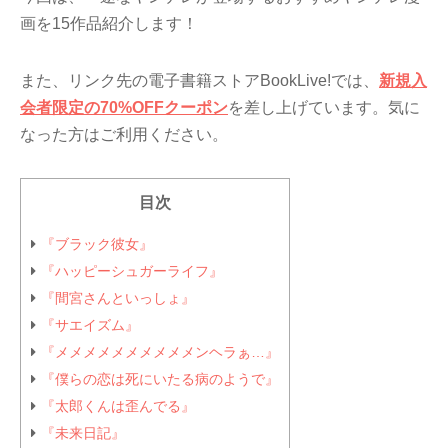
画を15作品紹介します！
また、リンク先の電子書籍ストアBookLive!では、
新規入
会者限定の70%OFFクーポン
を差し上げています。気に
なった方はご利用ください。
目次
『ブラック彼女』
『ハッピーシュガーライフ』
『間宮さんといっしょ』
『サエイズム』
『メメメメメメメメメメンヘラぁ…』
『僕らの恋は死にいたる病のようで』
『太郎くんは歪んでる』
『未来日記』