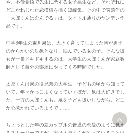
や、不倫覚悟で先生に恋する女子高生など、それぞれに
どこかねじれた恋模様を描く短編集。その中で表題作の
「太郎くんは歪んでる」は、タイトル通りのヤンデレ作
品です。
中学3年生の吉川泉は、大きく育ってしまった胸が男子
のからかいの対象となり、悩んでいる女の子。そんな彼
女が一番ドキドキするのは、大学生の太郎くんが家庭教
師として自分の部屋にやってくる時間でした。
太郎くんは泉の従兄弟の大学生。子どもの頃から知って
いて、年々かっこよくなっていく彼が、泉は大好きでし
た。一方の太郎くんも、泉を子ども扱いしながら、どこ
か心惹かれているようで……。
ちょっとした年の差カップルの普通の恋愛のように見え
るストーリーですが、実は太郎くんがやっていることは