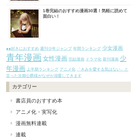
1巻完結のおすすめ漫画30選！気軽に読めて
面白い！
少女漫画
●●好きにおすすめ
週刊少年ジャンプ
年間ランキング
青年漫画
少
女性漫画
完結漫画
ドラマ化
新刊漫画
年漫画
上半期ランキング
アニメ化
「きみを愛する気はない」と
言った次期公爵様がなぜか溺愛してきます
カテゴリー
書店員のおすすめ本
アニメ化・実写化
漫画無料連載
連載