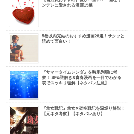
ンデレに愛される漫画15選
5巻以内完結のおすすめ漫画28選！サクッと
読めて面白い！
『サマータイムレンダ』を時系列順に考
察！ SF&謎解き&青春漫画を一目でわかる
表でスッキリ理解【ネタバレ注意】
『幼女戦記』幼女✕架空戦記を深堀り解説！
【元ネタ考察】【ネタバレあり】