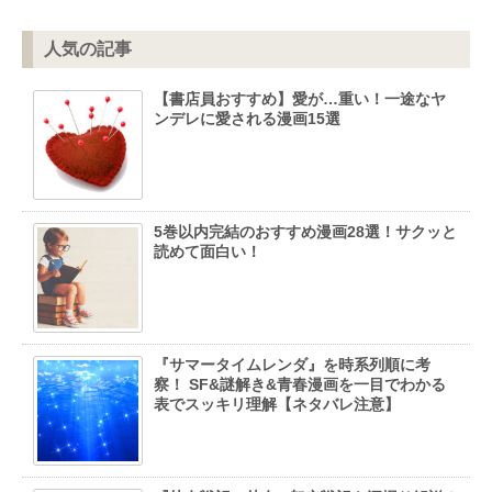
人気の記事
【書店員おすすめ】愛が…重い！一途なヤ
ンデレに愛される漫画15選
5巻以内完結のおすすめ漫画28選！サクッと
読めて面白い！
『サマータイムレンダ』を時系列順に考
察！ SF&謎解き&青春漫画を一目でわかる
表でスッキリ理解【ネタバレ注意】