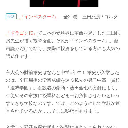
『インベスターZ』
全21巻 三田紀房 / コルク
完結
『ドラゴン桜』
で日本の受験界に革命を起こした三田紀
房先生が描く投資漫画、それが『インベスターZ』。漫
画読みだけでなく、実際に投資をしている方にも人気の
話題作です。
主人公の財前孝史はなんと中学1年生！ 孝史が入学した
のは、全国屈指の学業成績を誇る私立の男子中高一貫校
「道塾学園」。創設者の豪商・藤田金七の方針により、
生徒やその家族に授業料などを一切負担させないという
すてきな学校なのです。では、どのようにして学校が運
営されているのか……そこに秘密があります。
入学して部活を探す孝史が先輩に連れてこられたのは、