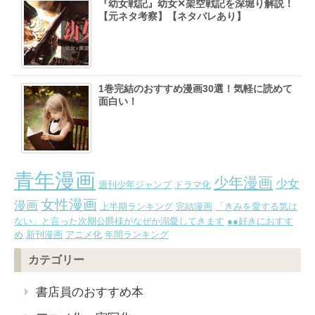
『幼女戦記』幼女✕架空戦記を深堀り解説！
【元ネタ考察】【ネタバレあり】
1巻完結のおすすめ漫画30選！気軽に読めて
面白い！
青年漫画
少年漫画
少女
週刊少年ジャンプ
ドラマ化
女性漫画
漫画
上半期ランキング
完結漫画
「きみを愛する気は
ない」と言った次期公爵様がなぜか溺愛してきます
●●好きにおすす
め
新刊漫画
アニメ化
年間ランキング
カテゴリー
書店員のおすすめ本