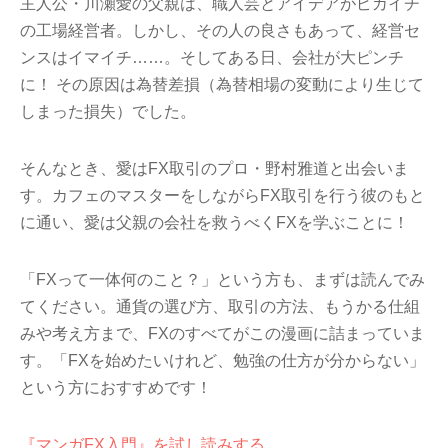
主人公・川瀬愛の父親は、職人芸とアイデアがピカイチ
の工場経営者。しかし、その人の良さもあって、経営セ
ンスはイマイチ……。そしてある日、会社が大ピンチ
に！ その原因は為替差損（為替相場の変動により生じて
しまった損失）でした。
そんなとき、愛はFX取引のプロ・野村雅道と出会いま
す。カフェのマスターをしながらFX取引を行う彼のもと
に通い、愛は父親の会社を救うべくFXを学ぶことに！
「FXって一体何のこと？」という方も、まずは読んでみ
てください。通貨の選び方、取引の方法、もうかる仕組
みや考え方まで、FXのすべてがこの漫画に詰まっていま
す。「FXを始めたいけれど、勉強の仕方が分からない」
という方におすすめです！
『マンガFX入門』を試し読みする