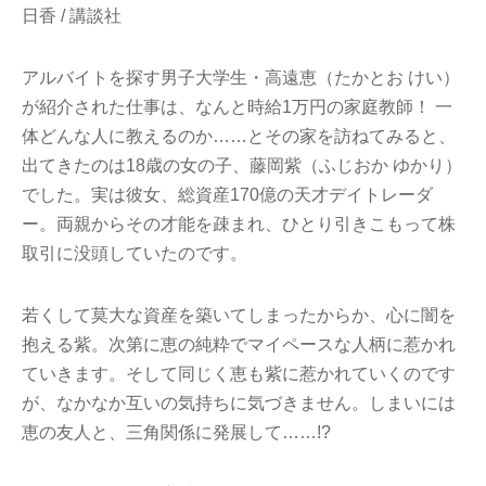
日香 / 講談社
アルバイトを探す男子大学生・高遠恵（たかとお けい）
が紹介された仕事は、なんと時給1万円の家庭教師！ 一
体どんな人に教えるのか……とその家を訪ねてみると、
出てきたのは18歳の女の子、藤岡紫（ふじおか ゆかり）
でした。実は彼女、総資産170億の天才デイトレーダ
ー。両親からその才能を疎まれ、ひとり引きこもって株
取引に没頭していたのです。
若くして莫大な資産を築いてしまったからか、心に闇を
抱える紫。次第に恵の純粋でマイペースな人柄に惹かれ
ていきます。そして同じく恵も紫に惹かれていくのです
が、なかなか互いの気持ちに気づきません。しまいには
恵の友人と、三角関係に発展して……!?