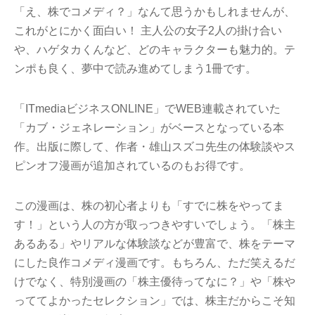
「え、株でコメディ？」なんて思うかもしれませんが、
これがとにかく面白い！ 主人公の女子2人の掛け合い
や、ハゲタカくんなど、どのキャラクターも魅力的。テ
ンポも良く、夢中で読み進めてしまう1冊です。
「ITmediaビジネスONLINE」でWEB連載されていた
「カブ・ジェネレーション」がベースとなっている本
作。出版に際して、作者・雄山スズコ先生の体験談やス
ピンオフ漫画が追加されているのもお得です。
この漫画は、株の初心者よりも「すでに株をやってま
す！」という人の方が取っつきやすいでしょう。「株主
あるある」やリアルな体験談などが豊富で、株をテーマ
にした良作コメディ漫画です。もちろん、ただ笑えるだ
けでなく、特別漫画の「株主優待ってなに？」や「株や
っててよかったセレクション」では、株主だからこそ知