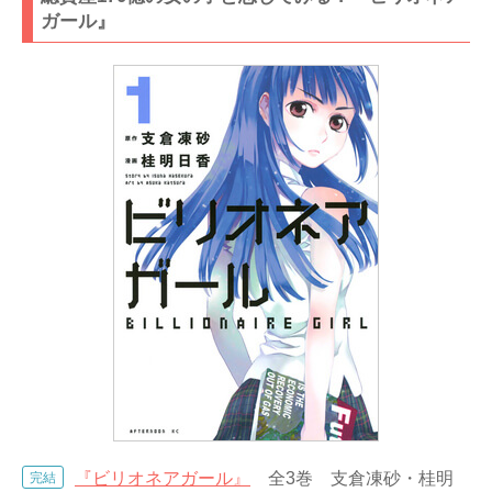
ガール』
『ビリオネアガール』
全3巻 支倉凍砂・桂明
完結