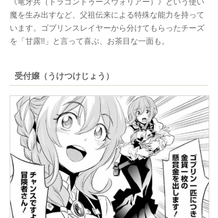
《竜牙兵（ドラゴントゥースウォリアー）》という使い
魔を生み出すなど、父祖伝来による特殊な能力を持って
います。ゴブリンスレイヤーから分けてもらったチーズ
を「甘露!!」と言って喜ぶ、お茶目な一面も。
受付嬢（うけつけじょう）