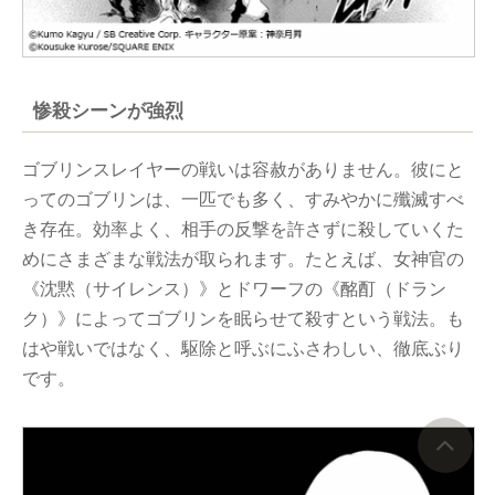
惨殺シーンが強烈
ゴブリンスレイヤーの戦いは容赦がありません。彼にと
ってのゴブリンは、一匹でも多く、すみやかに殲滅すべ
き存在。効率よく、相手の反撃を許さずに殺していくた
めにさまざまな戦法が取られます。たとえば、女神官の
《沈黙（サイレンス）》とドワーフの《酩酊（ドラン
ク）》によってゴブリンを眠らせて殺すという戦法。も
はや戦いではなく、駆除と呼ぶにふさわしい、徹底ぶり
です。