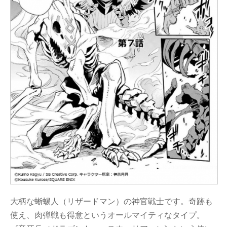
大柄な蜥蜴人（リザードマン）の神官戦士です。奇跡も
使え、肉弾戦も得意というオールマイティなタイプ。