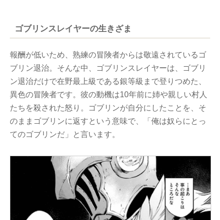
ゴブリンスレイヤーの生きざま
報酬が低いため、熟練の冒険者からは敬遠されているゴ
ブリン退治。そんな中、ゴブリンスレイヤーは、ゴブリ
ン退治だけで在野最上級である銀等級まで登りつめた、
異色の冒険者です。彼の動機は10年前に姉や親しい村人
たちを殺された怒り。ゴブリンが自分にしたことを、そ
のままゴブリンに返すという意味で、「俺は奴らにとっ
てのゴブリンだ」と言います。