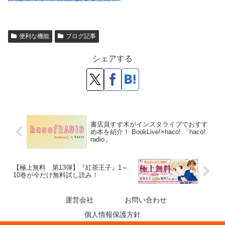
便利な機能
ブログ記事
シェアする
書店員すず木がインスタライブでおすす
め本を紹介！ BookLive!×haco! 「haco!
radio」
【極上無料 第13弾】『紅茶王子』1～
10巻が今だけ無料試し読み！
運営会社
お問い合わせ
個人情報保護方針