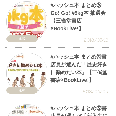
#ハッシュ本 まとめ㉔
Go! Go! #5kg本 抽選会
【三省堂書店
×BookLive!】
連載
2018/07/13
#ハッシュ本 まとめ㉓書
店員が選んだ「歴史好き
に勧めたい本」【三省堂
書店×BookLive!】
連載
2018/06/05
#ハッシュ本 まとめ㉒書
店員が選んだ「新入生に