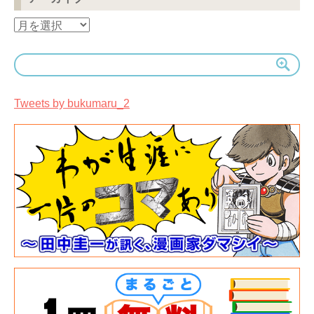
ア
ー
カ
イ
ブ
Tweets by bukumaru_2