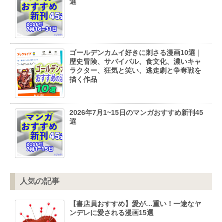
選
ゴールデンカムイ好きに刺さる漫画10選｜
歴史冒険、サバイバル、食文化、濃いキャ
ラクター、狂気と笑い、逃走劇と争奪戦を
描く作品
2026年7月1~15日のマンガおすすめ新刊45
選
人気の記事
【書店員おすすめ】愛が…重い！一途なヤ
ンデレに愛される漫画15選