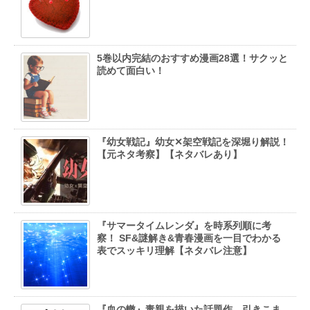
5巻以内完結のおすすめ漫画28選！サクッと
読めて面白い！
『幼女戦記』幼女✕架空戦記を深堀り解説！
【元ネタ考察】【ネタバレあり】
『サマータイムレンダ』を時系列順に考
察！ SF&謎解き&青春漫画を一目でわかる
表でスッキリ理解【ネタバレ注意】
『血の轍』毒親を描いた話題作、引きこま