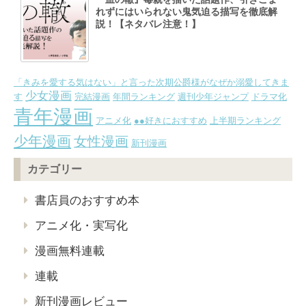
れずにはいられない鬼気迫る描写を徹底解
説！【ネタバレ注意！】
「きみを愛する気はない」と言った次期公爵様がなぜか溺愛してきま
少女漫画
す
完結漫画
年間ランキング
週刊少年ジャンプ
ドラマ化
青年漫画
アニメ化
●●好きにおすすめ
上半期ランキング
少年漫画
女性漫画
新刊漫画
カテゴリー
書店員のおすすめ本
アニメ化・実写化
漫画無料連載
連載
新刊漫画レビュー