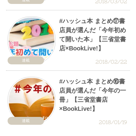
2018/03/02
#ハッシュ本 まとめ⑰書
店員が選んだ「今年初め
て開いた本」【三省堂書
店×BookLive!】
連載
2018/02/22
#ハッシュ本 まとめ⑯書
店員が選んだ「今年の一
冊」【三省堂書店
×BookLive!】
連載
2018/01/19