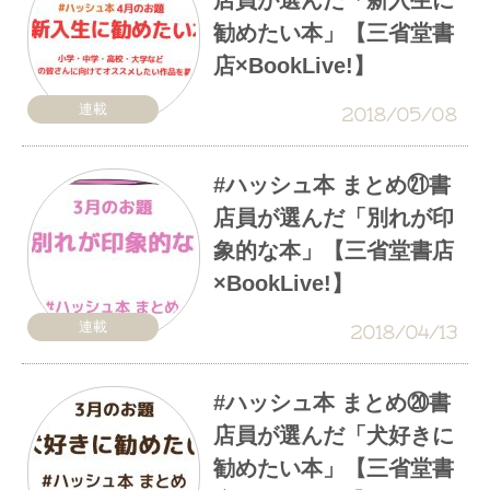
勧めたい本」【三省堂書
店×BookLive!】
連載
2018/05/08
#ハッシュ本 まとめ㉑書
店員が選んだ「別れが印
象的な本」【三省堂書店
×BookLive!】
連載
2018/04/13
#ハッシュ本 まとめ⑳書
店員が選んだ「犬好きに
勧めたい本」【三省堂書