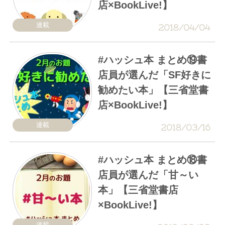
店×BookLive!】
連載
2018/04/04
#ハッシュ本 まとめ⑲書
店員が選んだ「SF好きに
勧めたい本」【三省堂書
店×BookLive!】
連載
2018/03/16
#ハッシュ本 まとめ⑱書
店員が選んだ「甘～い
本」【三省堂書店
×BookLive!】
連載