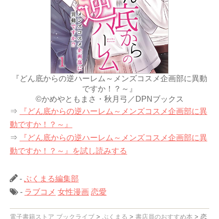
『どん底からの逆ハーレム～メンズコスメ企画部に異動
ですか！？～』
©かめやともまさ・秋月弓／DPNブックス
⇒
『どん底からの逆ハーレム～メンズコスメ企画部に異
動ですか！？～』
⇒
『どん底からの逆ハーレム～メンズコスメ企画部に異
動ですか！？～』を試し読みする
-
ぶくまる編集部
-
ラブコメ
女性漫画
恋愛
電子書籍ストア ブックライブ
>
ぶくまる
>
書店員のおすすめ本
>
恋