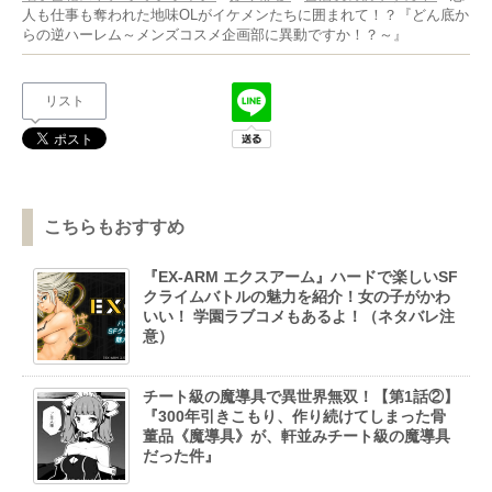
人も仕事も奪われた地味OLがイケメンたちに囲まれて！？『どん底か
らの逆ハーレム～メンズコスメ企画部に異動ですか！？～』
リスト
こちらもおすすめ
『EX-ARM エクスアーム』ハードで楽しいSF
クライムバトルの魅力を紹介！女の子がかわ
いい！ 学園ラブコメもあるよ！（ネタバレ注
意）
チート級の魔導具で異世界無双！【第1話②】
『300年引きこもり、作り続けてしまった骨
董品《魔導具》が、軒並みチート級の魔導具
だった件』