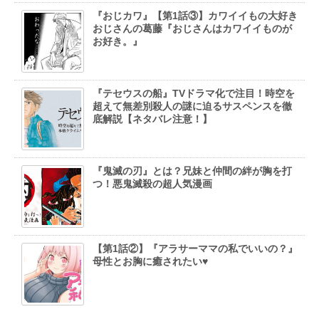
『おじカワ』【第1話③】カワイイもの大好き
おじさんの葛藤『おじさんはカワイイものが
お好き。』
『テセウスの船』TVドラマ化で注目！時空を
超えて無差別殺人の謎に迫るサスペンスを徹
底解説【ネタバレ注意！】
『鬼滅の刃』とは？兄妹と仲間の絆が胸を打
つ！悪鬼滅殺の超人気漫画
【第1話②】『アラサーママの私でいいの？』
母性とお胸に癒されたい♥