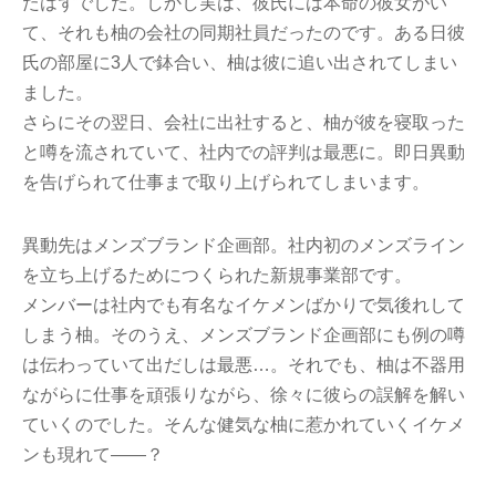
たはずでした。しかし実は、彼氏には本命の彼女がい
て、それも柚の会社の同期社員だったのです。ある日彼
氏の部屋に3人で鉢合い、柚は彼に追い出されてしまい
ました。
さらにその翌日、会社に出社すると、柚が彼を寝取った
と噂を流されていて、社内での評判は最悪に。即日異動
を告げられて仕事まで取り上げられてしまいます。
異動先はメンズブランド企画部。社内初のメンズライン
を立ち上げるためにつくられた新規事業部です。
メンバーは社内でも有名なイケメンばかりで気後れして
しまう柚。そのうえ、メンズブランド企画部にも例の噂
は伝わっていて出だしは最悪…。それでも、柚は不器用
ながらに仕事を頑張りながら、徐々に彼らの誤解を解い
ていくのでした。そんな健気な柚に惹かれていくイケメ
ンも現れて――？