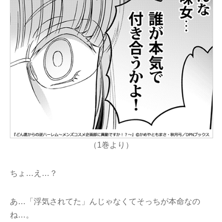
（1巻より）
ちょ…え…？
あ…「浮気されてた」んじゃなくてそっちが本命なの
ね…。