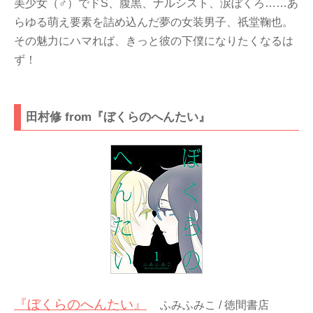
美少女（♂）でドS、腹黒、ナルシスト、涙ぼくろ……あ
らゆる萌え要素を詰め込んだ夢の女装男子、祇堂鞠也。
その魅力にハマれば、きっと彼の下僕になりたくなるは
ず！
田村修 from『ぼくらのへんたい』
『ぼくらのへんたい』
ふみふみこ / 徳間書店