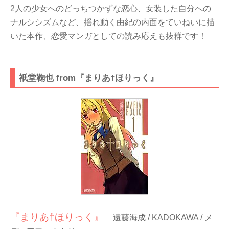
2人の少女へのどっちつかずな恋心、女装した自分への
ナルシシズムなど、揺れ動く由紀の内面をていねいに描
いた本作、恋愛マンガとしての読み応えも抜群です！
祇堂鞠也 from『まりあ†ほりっく』
『まりあ†ほりっく』
遠藤海成 / KADOKAWA / メ