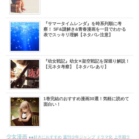
『サマータイムレンダ』を時系列順に考
察！ SF&謎解き&青春漫画を一目でわかる
表でスッキリ理解【ネタバレ注意】
『幼女戦記』幼女✕架空戦記を深堀り解説！
【元ネタ考察】【ネタバレあり】
1巻完結のおすすめ漫画30選！気軽に読めて
面白い！
少女漫画
●●好きにおすすめ
週刊少年ジャンプ
ドラマ化
上半期ラ