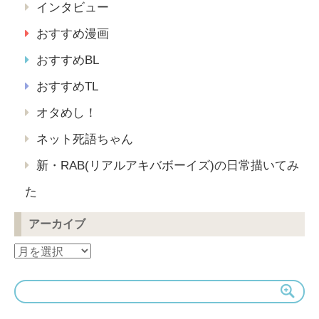
インタビュー
おすすめ漫画
おすすめBL
おすすめTL
オタめし！
ネット死語ちゃん
新・RAB(リアルアキバボーイズ)の日常描いてみ
た
アーカイブ
ア
ー
カ
イ
ブ