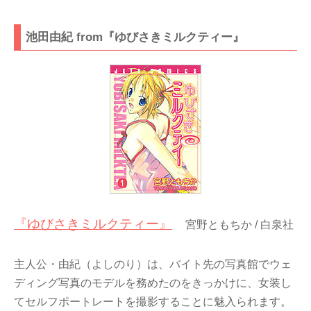
池田由紀 from『ゆびさきミルクティー』
『ゆびさきミルクティー』
宮野ともちか / 白泉社
主人公・由紀（よしのり）は、バイト先の写真館でウェ
ディング写真のモデルを務めたのをきっかけに、女装し
てセルフポートレートを撮影することに魅入られます。