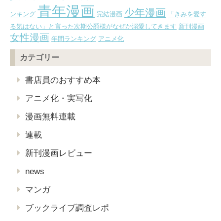
青年漫画
少年漫画
ンキング
完結漫画
「きみを愛す
る気はない」と言った次期公爵様がなぜか溺愛してきます
新刊漫画
女性漫画
年間ランキング
アニメ化
カテゴリー
書店員のおすすめ本
アニメ化・実写化
漫画無料連載
連載
新刊漫画レビュー
news
マンガ
ブックライブ調査レポ