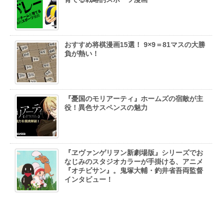
おすすめ将棋漫画15選！ 9×9＝81マスの大勝
負が熱い！
『憂国のモリアーティ』ホームズの宿敵が主
役！異色サスペンスの魅力
『ヱヴァンゲリヲン新劇場版』シリーズでお
なじみのスタジオカラーが手掛ける、アニメ
『オチビサン』。鬼塚大輔・釣井省吾両監督
インタビュー！