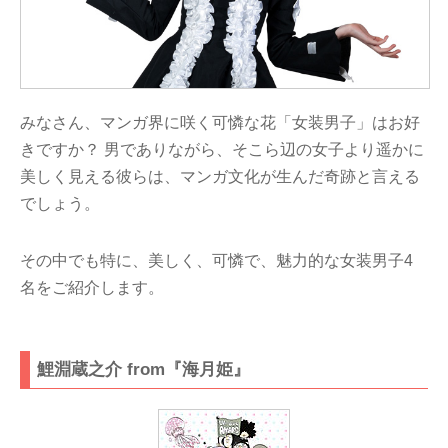
みなさん、マンガ界に咲く可憐な花「女装男子」はお好
きですか？ 男でありながら、そこら辺の女子より遥かに
美しく見える彼らは、マンガ文化が生んだ奇跡と言える
でしょう。
その中でも特に、美しく、可憐で、魅力的な女装男子4
名をご紹介します。
鯉淵蔵之介 from『海月姫』