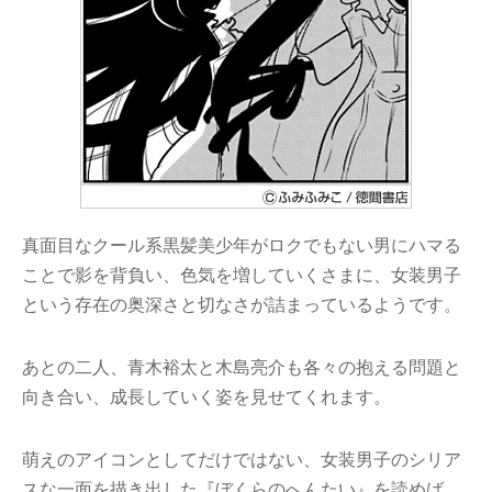
真面目なクール系黒髪美少年がロクでもない男にハマる
ことで影を背負い、色気を増していくさまに、女装男子
という存在の奥深さと切なさが詰まっているようです。
あとの二人、青木裕太と木島亮介も各々の抱える問題と
向き合い、成長していく姿を見せてくれます。
萌えのアイコンとしてだけではない、女装男子のシリア
スな一面を描き出した『ぼくらのへんたい』を読めば、