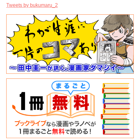
Tweets by bukumaru_2