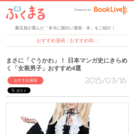
Powered by
書店員が選んだ「本当に面白い漫画・本」をご紹介！
おすすめ漫画
おすすめBL
まさに「ぐうかわ」！ 日本マンガ史にきらめ
く「女装男子」おすすめ4選
2015/03/16
おすすめ漫画