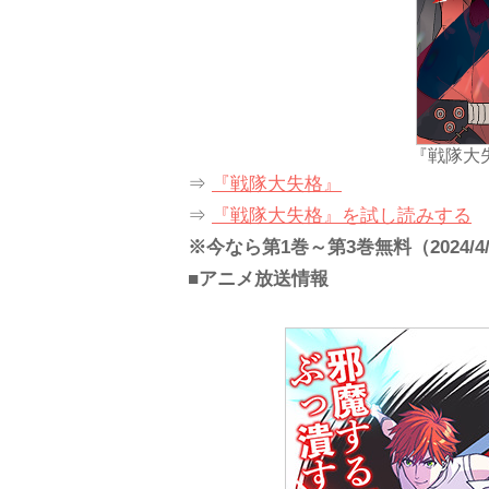
『戦隊大
⇒
『戦隊大失格』
⇒
『戦隊大失格』を試し読みする
※今なら第1巻～第3巻無料（2024/4
■アニメ放送情報