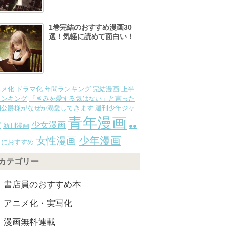
1巻完結のおすすめ漫画30
選！気軽に読めて面白い！
ニメ化
ドラマ化
年間ランキング
完結漫画
上半
ランキング
「きみを愛する気はない」と言った
期公爵様がなぜか溺愛してきます
週刊少年ジャ
青年漫画
少女漫画
プ
新刊漫画
●●
少年漫画
女性漫画
きにおすすめ
カテゴリー
書店員のおすすめ本
アニメ化・実写化
漫画無料連載