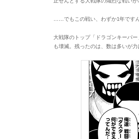
止せんとする大戦隊の熾烈な戦いが
……でもこの戦い、わずか1年です
大戦隊のトップ「ドラゴンキーパー
も壊滅。残ったのは、数は多いが力