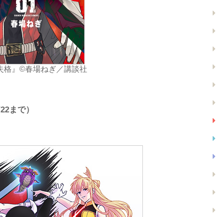
失格』©春場ねぎ／講談社
/22まで）