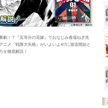
番劇！？『五等分の花嫁』でおなじみ春場ねぎ先
アニメ『戦隊大失格』がいよいよ4/7に放送開始と
ろを徹底解説！