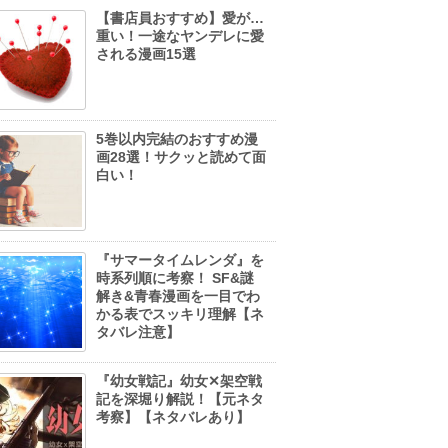
【書店員おすすめ】愛が…
重い！一途なヤンデレに愛
される漫画15選
5巻以内完結のおすすめ漫
画28選！サクッと読めて面
白い！
『サマータイムレンダ』を
時系列順に考察！ SF&謎
解き&青春漫画を一目でわ
かる表でスッキリ理解【ネ
タバレ注意】
『幼女戦記』幼女✕架空戦
記を深堀り解説！【元ネタ
考察】【ネタバレあり】