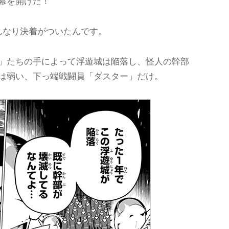
幕を開けた！
んなり決着がついたんです。
」たちの手によって浮遊城は陥落し、怪人の幹部
は弱い、下っ端戦闘員「ダスター」だけ。