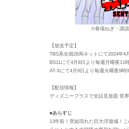
©春場ねぎ・講
【放送予定】
TBS系全国28局ネットにて2024年
BS11にて4月8日より毎週月曜夜11
AT-Xにて4月9日より毎週火曜夜9時
【配信情報】
ディズニープラスで全話見放題 世
■あらすじ
13年前！突如現れた巨大浮遊城！