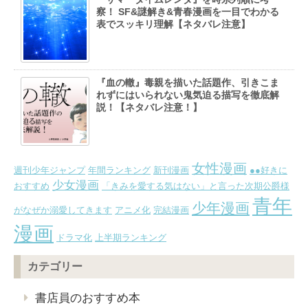
察！ SF&謎解き&青春漫画を一目でわかる
表でスッキリ理解【ネタバレ注意】
『血の轍』毒親を描いた話題作、引きこま
れずにはいられない鬼気迫る描写を徹底解
説！【ネタバレ注意！】
女性漫画
週刊少年ジャンプ
年間ランキング
新刊漫画
●●好きに
少女漫画
おすすめ
「きみを愛する気はない」と言った次期公爵様
青年
少年漫画
がなぜか溺愛してきます
アニメ化
完結漫画
漫画
ドラマ化
上半期ランキング
カテゴリー
書店員のおすすめ本