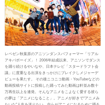
レペゼン秋葉原のアニソンダンスパフォーマー「リアル
アキバボーイズ」！ 2006年結成以来、アニソンでダンス
を踊り続けるやいなや、日本テレビ「スタードラフト会
議」に度重なる出演をきっかけにブレイクしメジャーデ
ビューを果たす。 その後ニコニコ動画・YouTubeなどの
動画投稿サイトに投稿した踊ってみた動画は軒並み数十
万再生以上を連発。そんなアニメをこよなく愛する彼ら
の夢は「アニメになること」。アニメが好きで“アニメみ
たいな”人生を送りたい、自らがアニメになるために踊る