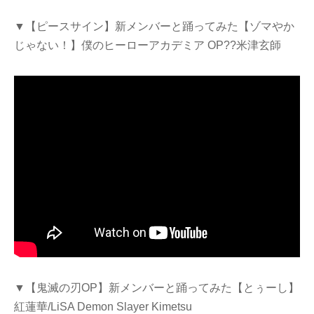
▼【ピースサイン】新メンバーと踊ってみた【ゾマやか
じゃない！】僕のヒーローアカデミア OP??
米津玄師
▼【鬼滅の刃OP】新メンバーと踊ってみた【とぅーし】
紅蓮華/LiSA Demon Slayer Kimetsu