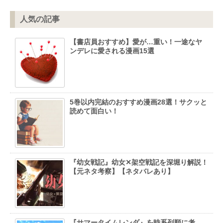
人気の記事
【書店員おすすめ】愛が…重い！一途なヤ
ンデレに愛される漫画15選
5巻以内完結のおすすめ漫画28選！サクッと
読めて面白い！
『幼女戦記』幼女✕架空戦記を深堀り解説！
【元ネタ考察】【ネタバレあり】
『サマータイムレンダ』を時系列順に考