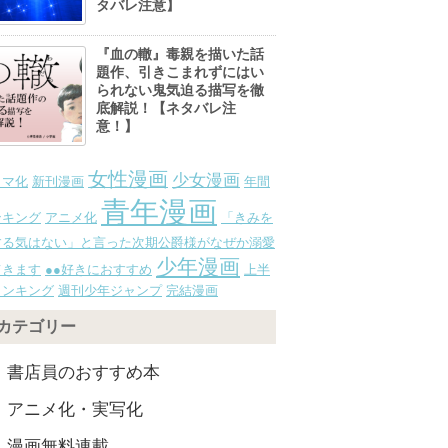
タバレ注意】
『血の轍』毒親を描いた話
題作、引きこまれずにはい
られない鬼気迫る描写を徹
底解説！【ネタバレ注
意！】
女性漫画
少女漫画
ラマ化
新刊漫画
年間
青年漫画
ンキング
アニメ化
「きみを
する気はない」と言った次期公爵様がなぜか溺愛
少年漫画
てきます
●●好きにおすすめ
上半
ランキング
週刊少年ジャンプ
完結漫画
カテゴリー
書店員のおすすめ本
アニメ化・実写化
漫画無料連載