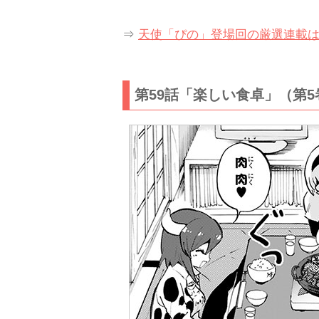
⇒
天使「ぴの」登場回の厳選連載
第59話「楽しい食卓」（第5