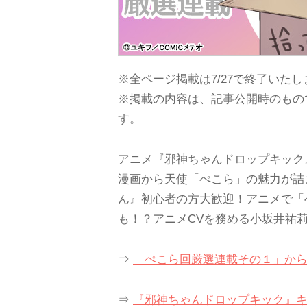
※全ページ掲載は7/27で終了いた
※掲載の内容は、記事公開時のもの
す。
アニメ『邪神ちゃんドロップキック
漫画から天使「ぺこら」の魅力が詰
ん』初心者の方大歓迎！アニメで「
も！？アニメCVを務める小坂井祐
⇒
「ぺこら回厳選連載その１」か
⇒
『邪神ちゃんドロップキック』