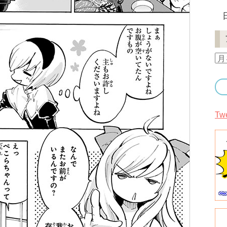
ア
ー
カ
イ
ブ
Tw