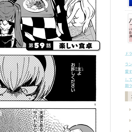
ド
ラ
愛
し
期