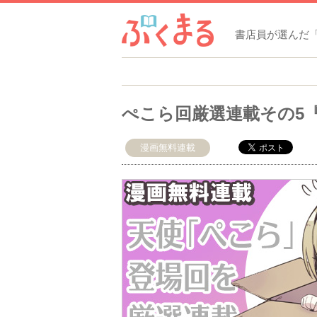
書店員が選んだ
ぺこら回厳選連載その5
漫画無料連載