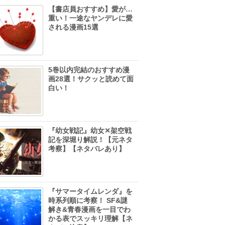
【書店員おすすめ】愛が…
重い！一途なヤンデレに愛
される漫画15選
5巻以内完結のおすすめ漫
画28選！サクッと読めて面
白い！
『幼女戦記』幼女✕架空戦
記を深堀り解説！【元ネタ
考察】【ネタバレあり】
『サマータイムレンダ』を
時系列順に考察！ SF&謎
解き&青春漫画を一目でわ
かる表でスッキリ理解【ネ