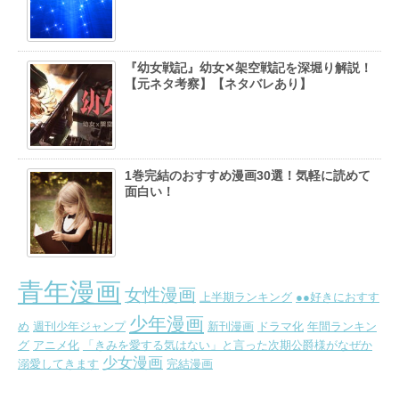
『幼女戦記』幼女✕架空戦記を深堀り解説！
【元ネタ考察】【ネタバレあり】
1巻完結のおすすめ漫画30選！気軽に読めて
面白い！
青年漫画
女性漫画
上半期ランキング
●●好きにおすす
少年漫画
め
週刊少年ジャンプ
新刊漫画
ドラマ化
年間ランキン
グ
アニメ化
「きみを愛する気はない」と言った次期公爵様がなぜか
少女漫画
溺愛してきます
完結漫画