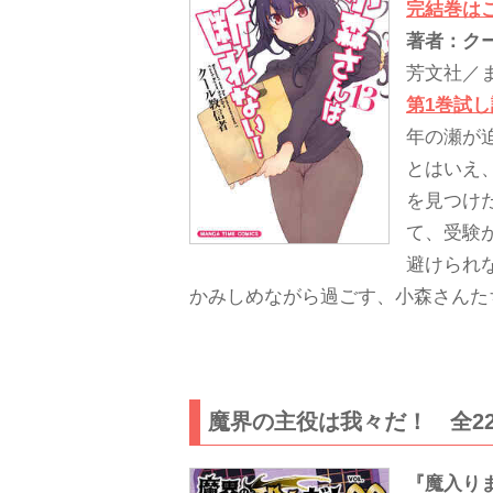
完結巻は
著者：ク
芳文社／
第1巻試
年の瀬が
とはいえ
を見つけ
て、受験
避けられ
かみしめながら過ごす、小森さんた
魔界の主役は我々だ！ 全2
『魔入り