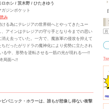
ロホシ / 茨木野 / ひたきゆう
マガジンポケット
し読み
助ける為にテレジアの世界樹へとやってきたユー
ア
し、アインはテレジアの守り手となり今までの思い
ー
に消え去っていた。一方で、魔族軍の侵攻を抑えて
カ
たちだったがリドラの魔神化により劣勢に立たされ
イ
ブ
る中、形勢を逆転させる一筋の光が現れる──!!
Tw
局面へ!!
ンビパニック・ホラーは、誰もが想像し得ない衝撃