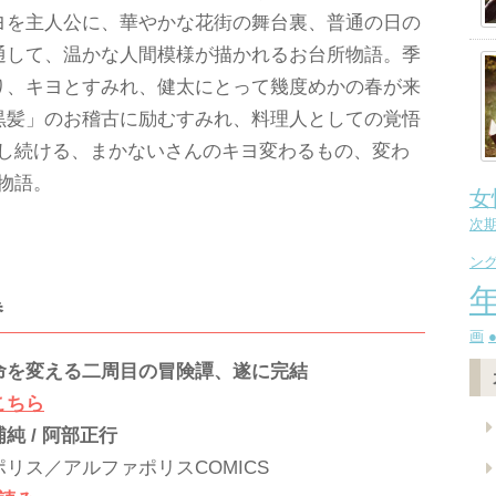
ヨを主人公に、華やかな花街の舞台裏、普通の日の
通して、温かな人間模様が描かれるお台所物語。季
り、キヨとすみれ、健太にとって幾度めかの春が来
黒髪」のお稽古に励むすみれ、料理人としての覚悟
し続ける、まかないさんのキヨ変わるもの、変わ
物語。
女
次
ン
巻
画
命を変える二周目の冒険譚、遂に完結
こちら
純 / 阿部正行
リス／アルファポリスCOMICS