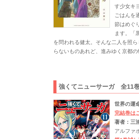
す少女キ
ごはんを
節はめぐ
ます。「
を問われる健太。そんな二人を照ら
らないものあれど、進みゆく京都の
強くてニューサーガ 全11
世界の運
完結巻は
著者：三浦
アルファポ