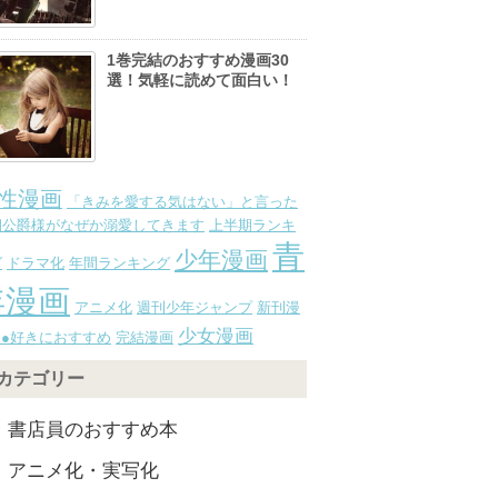
1巻完結のおすすめ漫画30
選！気軽に読めて面白い！
性漫画
「きみを愛する気はない」と言った
期公爵様がなぜか溺愛してきます
上半期ランキ
青
少年漫画
グ
ドラマ化
年間ランキング
年漫画
アニメ化
週刊少年ジャンプ
新刊漫
少女漫画
●●好きにおすすめ
完結漫画
カテゴリー
書店員のおすすめ本
アニメ化・実写化