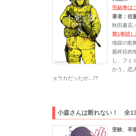
完結巻は
著者：佐
秋田書店
第1巻試
地獄の歌
最終目的
し、フミ
かう。恋
ョウカだったが…!?
小森さんは断れない！ 全1
受験、卒