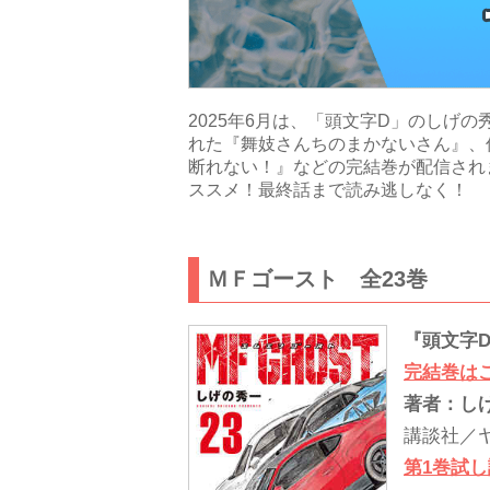
2025年6月は、「頭文字D」のしげ
れた『舞妓さんちのまかないさん』、
断れない！』などの完結巻が配信されま
ススメ！最終話まで読み逃しなく！
ＭＦゴースト 全23巻
『頭文字
完結巻は
著者：し
講談社／
第1巻試