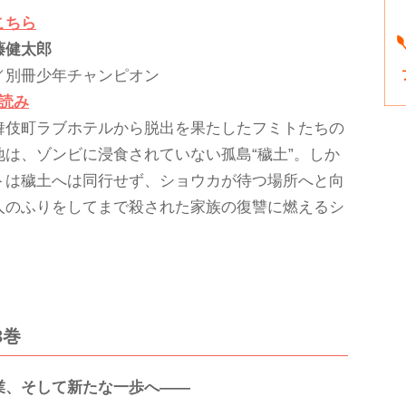
こちら
藤健太郎
／別冊少年チャンピオン
し読み
舞伎町ラブホテルから脱出を果たしたフミトたちの
地は、ゾンビに浸食されていない孤島“穢土”。しか
トは穢土へは同行せず、ショウカが待つ場所へと向
人のふりをしてまで殺された家族の復讐に燃えるシ
3巻
業、そして新たな一歩へ――