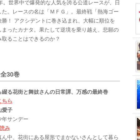
2X年。世界中で爆発的な人気を誇る公道レースが、日
した。レースの名は「ＭＦＧ」。最終戦「熱海ゴー
決勝！ アクシデントに巻き込まれ、大幅に順位を
しまったカナタ。果たして逆境を乗り越え、悲願の
み取ることはできるのか？
全30巻
ら綴る花街と舞妓さんの日常譚、万感の最終巻
こちら
山愛子
少年サンデー
し読み
真ん中、花街にある屋形でまかないさんとして暮ら