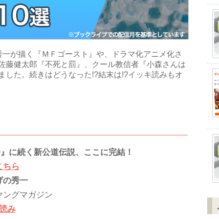
の秀一が描く『ＭＦゴースト』や、ドラマ化アニメ化さ
佐藤健太郎『不死と罰』、クール教信者『小森さんは
した。続きはどうなった!?結末は!?イッキ読みもオ
D』に続く新公道伝説、ここに完結！
こちら
げの秀一
ヤングマガジン
し読み