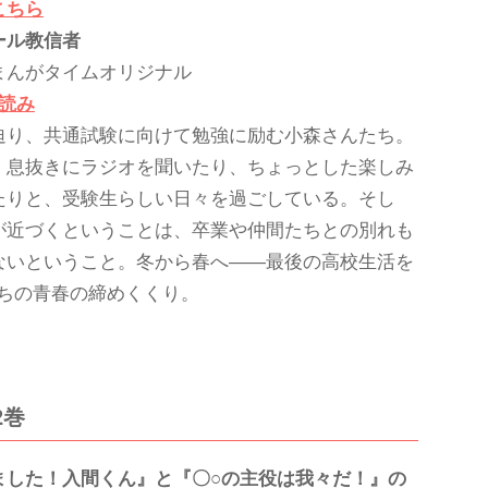
こちら
ール教信者
まんがタイムオリジナル
し読み
迫り、共通試験に向けて勉強に励む小森さんたち。
、息抜きにラジオを聞いたり、ちょっとした楽しみ
たりと、受験生らしい日々を過ごしている。そし
が近づくということは、卒業や仲間たちとの別れも
ないということ。冬から春へ――最後の高校生活を
ちの青春の締めくくり。
2巻
ました！入間くん』と『〇○の主役は我々だ！』の