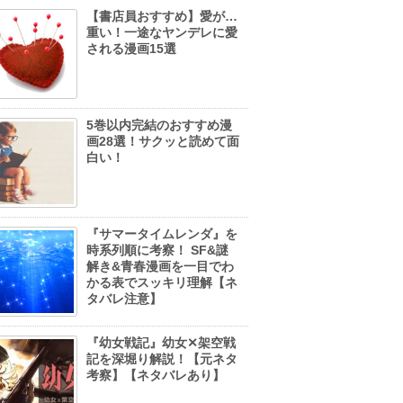
【書店員おすすめ】愛が…
重い！一途なヤンデレに愛
される漫画15選
5巻以内完結のおすすめ漫
画28選！サクッと読めて面
白い！
『サマータイムレンダ』を
時系列順に考察！ SF&謎
解き&青春漫画を一目でわ
かる表でスッキリ理解【ネ
タバレ注意】
『幼女戦記』幼女✕架空戦
記を深堀り解説！【元ネタ
考察】【ネタバレあり】