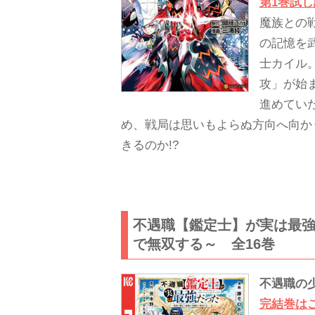
第1巻試
魔族との
の記憶を
士カイル
攻」が始
進めてい
め、戦局は思いもよらぬ方向へ向か
きるのか!?
不遇職【鑑定士】が実は最
で無双する～ 全16巻
不遇職の
完結巻は