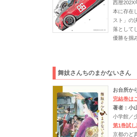
西暦20
本に存在
スト」の
落として
優勝を掴
舞妓さんちのまかないさん 
お台所か
完結巻は
著者：小
小学館／
第1巻試
京都のど