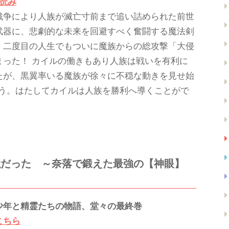
し読み
戦争により人族が滅亡寸前まで追い詰められた前世
武器に、悲劇的な未来を回避すべく奮闘する魔法剣
。二度目の人生でもついに魔族からの総攻撃「大侵
まった！ カイルの働きもあり人族は戦いを有利に
たが、黒翼率いる魔族が徐々に不穏な動きを見せ始
う。はたしてカイルは人族を勝利へ導くことがで
強だった ～奈落で鍛えた最強の【神眼】
少年と精霊たちの物語、堂々の最終巻
こちら