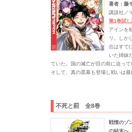
著者：藤モ
講談社／
第1巻試
アインを
リ。しか
出はすで
いた姉妹
ていた。国の滅亡が目の前に迫ってい
そして、真の黒幕も登場し戦いは最終
不死と罰 全8巻
戦慄のゾ
の結末へ