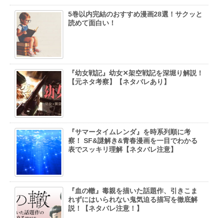
5巻以内完結のおすすめ漫画28選！サクッと
読めて面白い！
『幼女戦記』幼女✕架空戦記を深堀り解説！
【元ネタ考察】【ネタバレあり】
『サマータイムレンダ』を時系列順に考
察！ SF&謎解き&青春漫画を一目でわかる
表でスッキリ理解【ネタバレ注意】
『血の轍』毒親を描いた話題作、引きこま
れずにはいられない鬼気迫る描写を徹底解
説！【ネタバレ注意！】