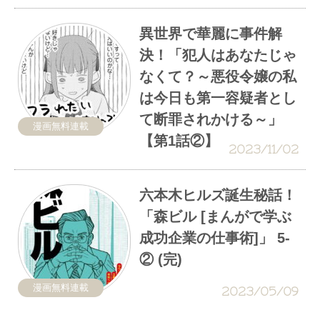
異世界で華麗に事件解
決！「犯人はあなたじゃ
なくて？～悪役令嬢の私
は今日も第一容疑者とし
て断罪されかける～」
漫画無料連載
【第1話②】
2023/11/02
六本木ヒルズ誕生秘話！
「森ビル [まんがで学ぶ
成功企業の仕事術]」 5-
② (完)
漫画無料連載
2023/05/09