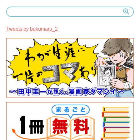
カ
イ
ブ
Tweets by bukumaru_2