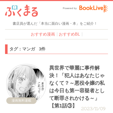
Powered by
書店員が選んだ「本当に面白い漫画・本」をご紹介！
おすすめ漫画
おすすめBL
タグ：マンガ 3件
異世界で華麗に事件解
決！「犯人はあなたじゃ
なくて？～悪役令嬢の私
は今日も第一容疑者とし
て断罪されかける～」
漫画無料連載
【第1話③】
2023/11/09