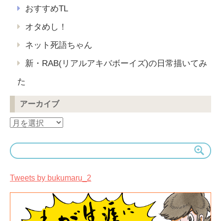
おすすめTL
オタめし！
ネット死語ちゃん
新・RAB(リアルアキバボーイズ)の日常描いてみ
た
アーカイブ
ア
ー
カ
イ
ブ
Tweets by bukumaru_2