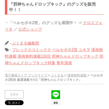
『邪神ちゃんドロップキック』のグッズを販売
中！！
・「ペルセポネ2世」のグッズも展開中！ ⇒
クロスフォ
リオ
／
公式ショップ
-
ぶくまる編集部
-
フレックスコミックス
ペルセポネ2世
ユキヲ
漫画無
料連載
漫画無料連載1回目
邪神ちゃんドロップキック
邪
神ちゃんドロップキック特集
青年漫画
電子書籍ストア ブックライブ
>
ぶくまる
>
漫画無料連載
>
ペルセポ
ネ2世回 厳選連載その1『邪神ちゃんドロップキック』
リスト