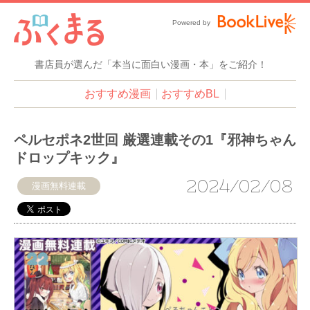
Powered by
書店員が選んだ「本当に面白い漫画・本」をご紹介！
おすすめ漫画
おすすめBL
ペルセポネ2世回 厳選連載その1『邪神ちゃん
ドロップキック』
2024/02/08
漫画無料連載