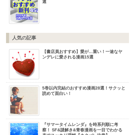
選
人気の記事
【書店員おすすめ】愛が…重い！一途なヤ
ンデレに愛される漫画15選
5巻以内完結のおすすめ漫画28選！サクッと
読めて面白い！
『サマータイムレンダ』を時系列順に考
察！ SF&謎解き&青春漫画を一目でわかる