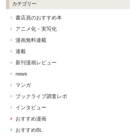
カテゴリー
書店員のおすすめ本
アニメ化・実写化
漫画無料連載
連載
新刊漫画レビュー
news
マンガ
ブックライブ調査レポ
インタビュー
おすすめ漫画
おすすめBL