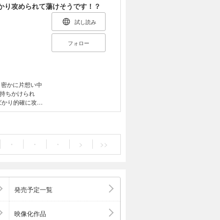
かり攻められて蕩けそうです！？
試し読み
フォロー
、密かに片想い中
持ちかけられ
れば、 不感症だ
める絶倫ハイスペ
・
・
・
>
>>
発売予定一覧
映像化作品