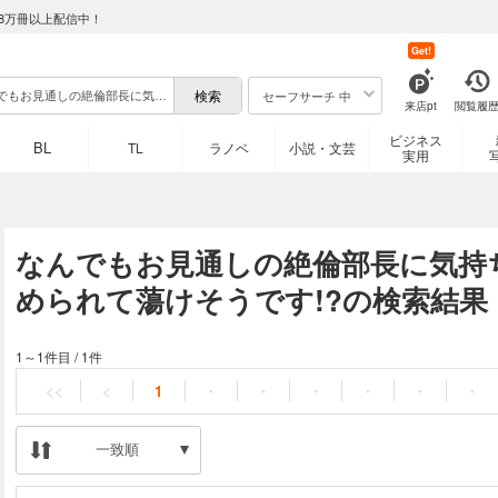
8万冊以上配信中！
Get!
セーフサーチ 中
来店pt
閲覧履
ビジネス
BL
TL
ラノベ
小説・文芸
実用
なんでもお見通しの絶倫部長に気持
められて蕩けそうです!?の検索結果
1～1件目
/
1件
<<
<
1
・
・
・
・
・
・
一致順