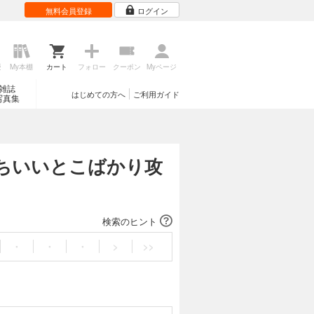
無料会員登録
ログイン
歴
My本棚
カート
フォロー
クーポン
Myページ
雑誌
はじめての方へ
ご利用ガイド
写真集
ちいいとこばかり攻
検索のヒント
・
・
・
>
>>