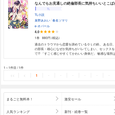
なんでもお見通しの絶倫部長に気持ちいいとこば
TL
TL小説
/
泉野あおい
春名ソマリ
e-オパール
4.0
1巻
880円 (税込)
過去のトラウマから恋愛を諦めているＯＬの鈴。 ある日
の部長・雄心になぜか気持ちがバレてしまい、セックスを
て!? 「すごく感じやすくてかわいい身体だ」 敏感な場所ばかり的確に攻め
られ、甘く痺れる。太く滾った肉杭で激しく突き上げられ
と思っていた身体が快感で満たされていく――。 心が読
ック上司とオクテ女子の淫らで甘い愛の攻防戦！
1～1件目
/
1件
<<
<
1
・
・
・
・
・
・
まるごと無料本！
激安セール
人気ランキング
新刊・続巻一覧