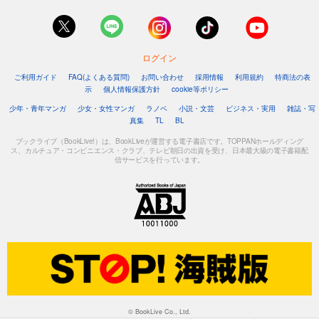
ログイン
ご利用ガイド
FAQ(よくある質問)
お問い合わせ
採用情報
利用規約
特商法の表
示
個人情報保護方針
cookie等ポリシー
少年・青年マンガ
少女・女性マンガ
ラノベ
小説・文芸
ビジネス・実用
雑誌・写
真集
TL
BL
ブックライブ（BookLive!）は、BookLiveが運営する電子書店です。TOPPANホールディング
ス、カルチュア・コンビニエンス・クラブ、テレビ朝日の出資を受け、日本最大級の電子書籍配
信サービスを行っています。
© BookLive Co., Ltd.