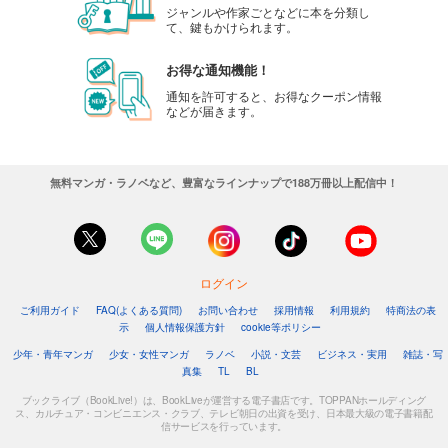
ジャンルや作家ごとなどに本を分類し
て、鍵もかけられます。
お得な通知機能！
通知を許可すると、お得なクーポン情報
などが届きます。
無料マンガ・ラノベなど、豊富なラインナップで188万冊以上配信中！
ログイン
ご利用ガイド
FAQ(よくある質問)
お問い合わせ
採用情報
利用規約
特商法の表
示
個人情報保護方針
cookie等ポリシー
少年・青年マンガ
少女・女性マンガ
ラノベ
小説・文芸
ビジネス・実用
雑誌・写
真集
TL
BL
ブックライブ（BookLive!）は、BookLiveが運営する電子書店です。TOPPANホールディング
ス、カルチュア・コンビニエンス・クラブ、テレビ朝日の出資を受け、日本最大級の電子書籍配
信サービスを行っています。