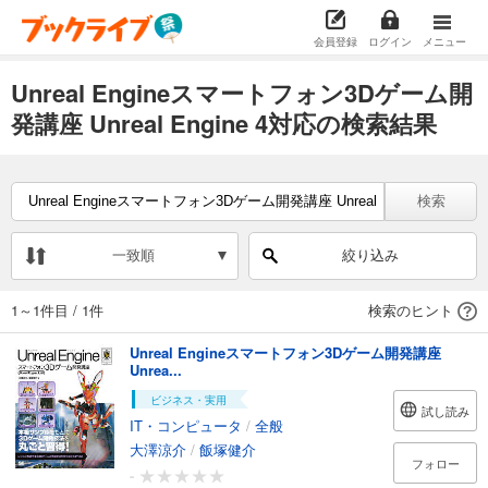
会員登録
ログイン
メニュー
Unreal Engineスマートフォン3Dゲーム開
発講座 Unreal Engine 4対応の検索結果
検索
一致順
絞り込み
1～1件目
/
1件
検索のヒント
Unreal Engineスマートフォン3Dゲーム開発講座
Unrea...
ビジネス・実用
試し読み
IT・コンピュータ
/
全般
大澤涼介
/
飯塚健介
フォロー
-