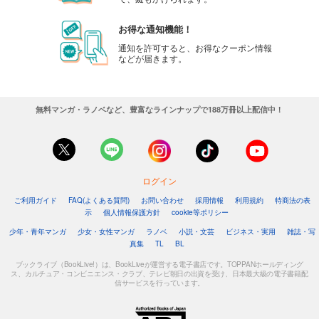
お得な通知機能！
通知を許可すると、お得なクーポン情報
などが届きます。
無料マンガ・ラノベなど、豊富なラインナップで188万冊以上配信中！
ログイン
ご利用ガイド
FAQ(よくある質問)
お問い合わせ
採用情報
利用規約
特商法の表
示
個人情報保護方針
cookie等ポリシー
少年・青年マンガ
少女・女性マンガ
ラノベ
小説・文芸
ビジネス・実用
雑誌・写
真集
TL
BL
ブックライブ（BookLive!）は、BookLiveが運営する電子書店です。TOPPANホールディング
ス、カルチュア・コンビニエンス・クラブ、テレビ朝日の出資を受け、日本最大級の電子書籍配
信サービスを行っています。