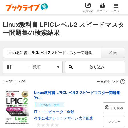
会員登録
ログイン
メニュー
Linux教科書 LPICレベル2 スピードマスタ
ー問題集の検索結果
検索
一致順
絞り込み
1～5件目
/
5件
検索のヒント
Linux教科書 LPICレベル2 スピードマスター問題集
Ve...
ビジネス・実用
試し読み
IT・コンピュータ
/
全般
有限会社ナレッジデザイン大竹龍史
フォロー
-