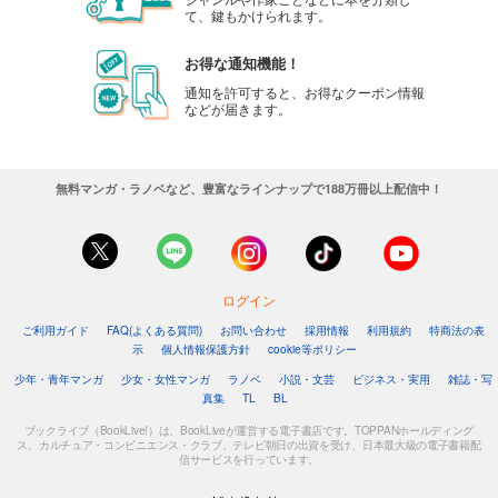
て、鍵もかけられます。
お得な通知機能！
通知を許可すると、お得なクーポン情報
などが届きます。
無料マンガ・ラノベなど、豊富なラインナップで188万冊以上配信中！
ログイン
ご利用ガイド
FAQ(よくある質問)
お問い合わせ
採用情報
利用規約
特商法の表
示
個人情報保護方針
cookie等ポリシー
少年・青年マンガ
少女・女性マンガ
ラノベ
小説・文芸
ビジネス・実用
雑誌・写
真集
TL
BL
ブックライブ（BookLive!）は、BookLiveが運営する電子書店です。TOPPANホールディング
ス、カルチュア・コンビニエンス・クラブ、テレビ朝日の出資を受け、日本最大級の電子書籍配
信サービスを行っています。