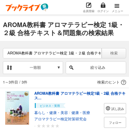
会員登録
ログイン
メニュー
AROMA教科書 アロマテラピー検定 1級・
２級 合格テキスト＆問題集の検索結果
検索
一致順
絞り込み
1～3件目
/
3件
検索のヒント
AROMA教科書 アロマテラピー検定1級・2級 合格テキ
ス...
ビジネス・実用
試し読み
暮らし・健康・美容
/
健康・医療
アロマテラピー検定対策研究会
フォロー
-