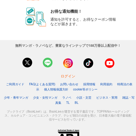
お得な通知機能！
通知を許可すると、お得なクーポン情報
などが届きます。
無料マンガ・ラノベなど、豊富なラインナップで188万冊以上配信中！
ログイン
ご利用ガイド
FAQ(よくある質問)
お問い合わせ
採用情報
利用規約
特商法の表
示
個人情報保護方針
cookie等ポリシー
少年・青年マンガ
少女・女性マンガ
ラノベ
小説・文芸
ビジネス・実用
雑誌・写
真集
TL
BL
ブックライブ（BookLive!）は、BookLiveが運営する電子書店です。TOPPANホールディング
ス、カルチュア・コンビニエンス・クラブ、テレビ朝日の出資を受け、日本最大級の電子書籍配
信サービスを行っています。