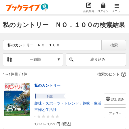
会員登録
ログイン
メニュー
私のカントリー ＮＯ．１００の検索結果
検索
一致順
絞り込み
1～1件目
/
1件
検索のヒント
私のカントリー
雑誌
試し読み
趣味・スポーツ・トレンド
/
趣味・生活
主婦と生活社
フォロー
-
1,320～1,650円 (税込)