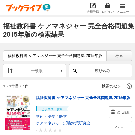
会員登録
ログイン
メニュー
福祉教科書 ケアマネジャー 完全合格問題集
2015年版の検索結果
検索
一致順
絞り込み
1～1件目
/
1件
検索のヒント
福祉教科書 ケアマネジャー 完全合格問題集 2015年版
ビジネス・実用
試し読み
学術・語学
/
医学
ケアマネジャー試験対策研究会
フォロー
-