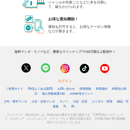
ジャンルや作家ごとなどに本を分類し
て、鍵もかけられます。
お得な通知機能！
通知を許可すると、お得なクーポン情報
などが届きます。
無料マンガ・ラノベなど、豊富なラインナップで188万冊以上配信中！
ログイン
ご利用ガイド
FAQ(よくある質問)
お問い合わせ
採用情報
利用規約
特商法の表
示
個人情報保護方針
cookie等ポリシー
少年・青年マンガ
少女・女性マンガ
ラノベ
小説・文芸
ビジネス・実用
雑誌・写
真集
TL
BL
ブックライブ（BookLive!）は、BookLiveが運営する電子書店です。TOPPANホールディング
ス、カルチュア・コンビニエンス・クラブ、テレビ朝日の出資を受け、日本最大級の電子書籍配
信サービスを行っています。