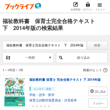
会員登録
ログイン
メニュー
福祉教科書 保育士完全合格テキスト
下 2014年版の検索結果
検索
一致順
絞り込み
1～1件目
/
1件
検索のヒント
福祉教科書 保育士 完全合格テキスト 下 2014年版
ビジネス・実用
試し読み
学術・語学
/
医学
保育士試験対策委員会
/
汐見稔幸
フォロー
-