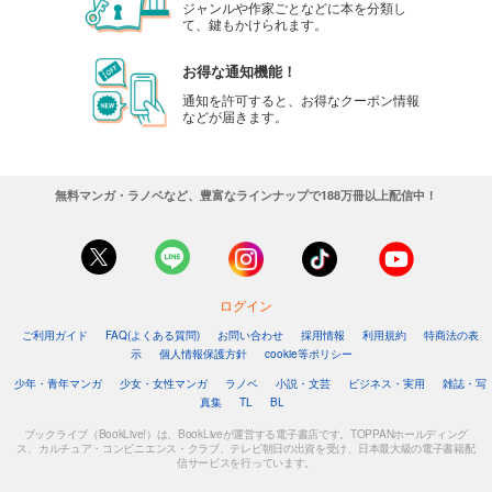
ジャンルや作家ごとなどに本を分類し
て、鍵もかけられます。
お得な通知機能！
通知を許可すると、お得なクーポン情報
などが届きます。
無料マンガ・ラノベなど、豊富なラインナップで188万冊以上配信中！
ログイン
ご利用ガイド
FAQ(よくある質問)
お問い合わせ
採用情報
利用規約
特商法の表
示
個人情報保護方針
cookie等ポリシー
少年・青年マンガ
少女・女性マンガ
ラノベ
小説・文芸
ビジネス・実用
雑誌・写
真集
TL
BL
ブックライブ（BookLive!）は、BookLiveが運営する電子書店です。TOPPANホールディング
ス、カルチュア・コンビニエンス・クラブ、テレビ朝日の出資を受け、日本最大級の電子書籍配
信サービスを行っています。