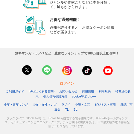
ジャンルや作家ごとなどに本を分類し
て、鍵もかけられます。
お得な通知機能！
通知を許可すると、お得なクーポン情報
などが届きます。
無料マンガ・ラノベなど、豊富なラインナップで188万冊以上配信中！
ログイン
ご利用ガイド
FAQ(よくある質問)
お問い合わせ
採用情報
利用規約
特商法の表
示
個人情報保護方針
cookie等ポリシー
少年・青年マンガ
少女・女性マンガ
ラノベ
小説・文芸
ビジネス・実用
雑誌・写
真集
TL
BL
ブックライブ（BookLive!）は、BookLiveが運営する電子書店です。TOPPANホールディング
ス、カルチュア・コンビニエンス・クラブ、テレビ朝日の出資を受け、日本最大級の電子書籍配
信サービスを行っています。