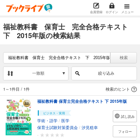
会員登録
ログイン
メニュー
福祉教科書 保育士 完全合格テキスト
下 2015年版の検索結果
検索
一致順
絞り込み
1～1件目
/
1件
検索のヒント
福祉教科書 保育士完全合格テキスト 下 2015年版
ビジネス・実用
試し読み
学術・語学
/
医学
保育士試験対策委員会
/
汐見稔幸
フォロー
-