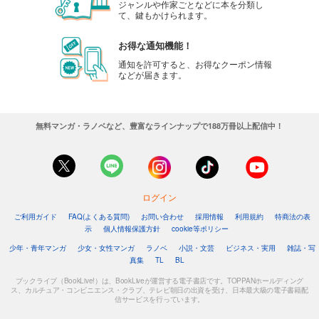
ジャンルや作家ごとなどに本を分類し
て、鍵もかけられます。
お得な通知機能！
通知を許可すると、お得なクーポン情報
などが届きます。
無料マンガ・ラノベなど、豊富なラインナップで188万冊以上配信中！
ログイン
ご利用ガイド
FAQ(よくある質問)
お問い合わせ
採用情報
利用規約
特商法の表
示
個人情報保護方針
cookie等ポリシー
少年・青年マンガ
少女・女性マンガ
ラノベ
小説・文芸
ビジネス・実用
雑誌・写
真集
TL
BL
ブックライブ（BookLive!）は、BookLiveが運営する電子書店です。TOPPANホールディング
ス、カルチュア・コンビニエンス・クラブ、テレビ朝日の出資を受け、日本最大級の電子書籍配
信サービスを行っています。