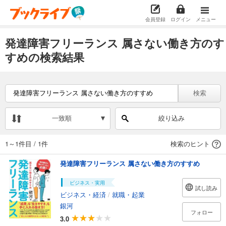
会員登録
ログイン
メニュー
発達障害フリーランス 属さない働き方のす
すめの検索結果
検索
一致順
絞り込み
1～1件目
/
1件
検索のヒント
発達障害フリーランス 属さない働き方のすすめ
ビジネス・実用
試し読み
ビジネス・経済
/
就職・起業
銀河
フォロー
3.0