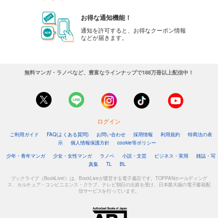
お得な通知機能！
通知を許可すると、お得なクーポン情報
などが届きます。
無料マンガ・ラノベなど、豊富なラインナップで188万冊以上配信中！
ログイン
ご利用ガイド
FAQ(よくある質問)
お問い合わせ
採用情報
利用規約
特商法の表
示
個人情報保護方針
cookie等ポリシー
少年・青年マンガ
少女・女性マンガ
ラノベ
小説・文芸
ビジネス・実用
雑誌・写
真集
TL
BL
ブックライブ（BookLive!）は、BookLiveが運営する電子書店です。TOPPANホールディング
ス、カルチュア・コンビニエンス・クラブ、テレビ朝日の出資を受け、日本最大級の電子書籍配
信サービスを行っています。