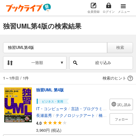
会員登録
ログイン
メニュー
独習UML第4版の検索結果
検索
一致順
絞り込み
1～1件目
/
1件
検索のヒント
独習UML 第4版
ビジネス・実用
試し読み
IT・コンピュータ
/
言語・プログラミング
長瀬嘉秀
/
テクノロジックアート
/
橋本大輔
フォロー
4.0
3,960円 (税込)