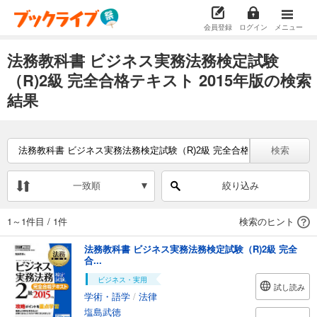
会員登録
ログイン
メニュー
法務教科書 ビジネス実務法務検定試験
（R)2級 完全合格テキスト 2015年版の検索
結果
検索
一致順
絞り込み
1～1件目
/
1件
検索のヒント
法務教科書 ビジネス実務法務検定試験（R)2級 完全
合...
ビジネス・実用
試し読み
学術・語学
/
法律
塩島武徳