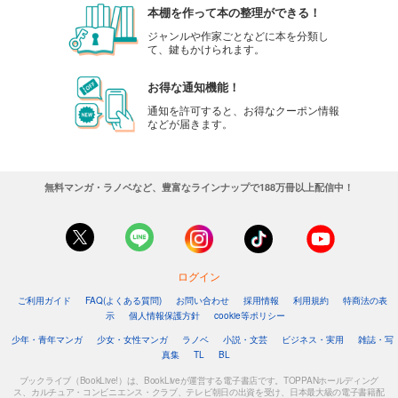
本棚を作って本の整理ができる！
ジャンルや作家ごとなどに本を分類し
て、鍵もかけられます。
お得な通知機能！
通知を許可すると、お得なクーポン情報
などが届きます。
無料マンガ・ラノベなど、豊富なラインナップで188万冊以上配信中！
ログイン
ご利用ガイド
FAQ(よくある質問)
お問い合わせ
採用情報
利用規約
特商法の表
示
個人情報保護方針
cookie等ポリシー
少年・青年マンガ
少女・女性マンガ
ラノベ
小説・文芸
ビジネス・実用
雑誌・写
真集
TL
BL
ブックライブ（BookLive!）は、BookLiveが運営する電子書店です。TOPPANホールディング
ス、カルチュア・コンビニエンス・クラブ、テレビ朝日の出資を受け、日本最大級の電子書籍配