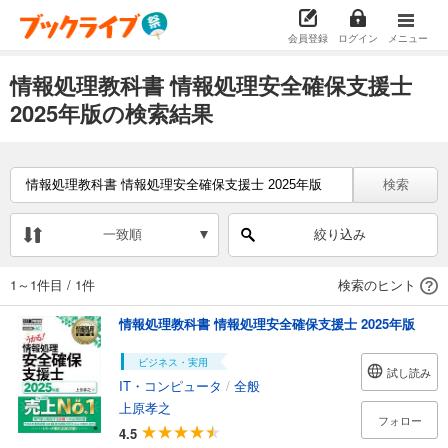
会員登録
ログイン
メニュー
情報処理教科書 情報処理安全確保支援士
2025年版の検索結果
検索
一致順
絞り込み
1～1件目
/
1件
検索のヒント
情報処理教科書 情報処理安全確保支援士 2025年版
ビジネス・実用
試し読み
IT・コンピュータ
/
全般
上原孝之
フォロー
4.5