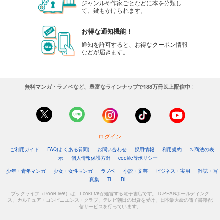
ジャンルや作家ごとなどに本を分類し
て、鍵もかけられます。
お得な通知機能！
通知を許可すると、お得なクーポン情報
などが届きます。
無料マンガ・ラノベなど、豊富なラインナップで188万冊以上配信中！
ログイン
ご利用ガイド
FAQ(よくある質問)
お問い合わせ
採用情報
利用規約
特商法の表
示
個人情報保護方針
cookie等ポリシー
少年・青年マンガ
少女・女性マンガ
ラノベ
小説・文芸
ビジネス・実用
雑誌・写
真集
TL
BL
ブックライブ（BookLive!）は、BookLiveが運営する電子書店です。TOPPANホールディング
ス、カルチュア・コンビニエンス・クラブ、テレビ朝日の出資を受け、日本最大級の電子書籍配
信サービスを行っています。