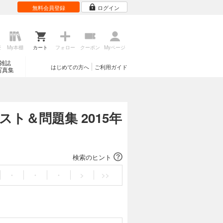
無料会員登録
ログイン
歴
My本棚
カート
フォロー
クーポン
Myページ
雑誌
はじめての方へ
ご利用ガイド
写真集
ト＆問題集 2015年
検索のヒント
・
・
・
>
>>