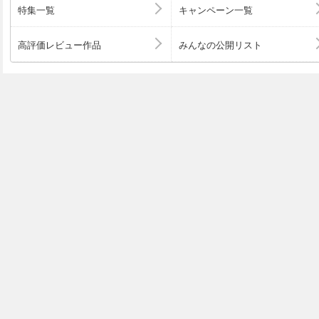
学習に加えて、直近の本試験演習を行うことで、最新の試
特集一覧
キャンペーン一覧
できます。 本書の特徴 : 基礎力の養成から実践力の完成までを1冊に凝縮 :
25年以上、数々の合格者を輩出してきたノウハウを本書
高評価レビュー作品
みんなの公開リスト
入。 : H25年春期・秋期試験およびH26年秋期試験問題・解説をPDFで提
供 ※本電子書籍は同名出版物を底本として作成しました。記載内容は印刷
出版当時のものです。 ※印刷出版再現のため電子書籍とし
を含んでいる場合があります。 ※印刷出版とは異なる表記
あります。予めご了承ください。 ※プレビューにてお手持
の表示状態をご確認の上、商品をお買い求めください。