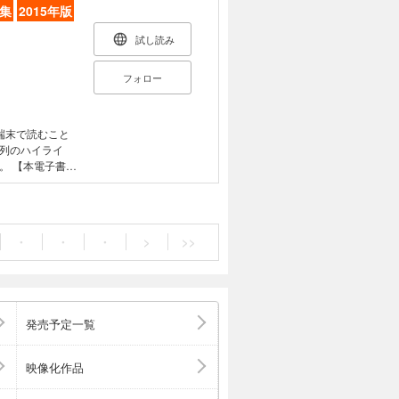
集
2015年版
試し読み
フォロー
端末で読むこと
列のハイライ
書籍
奨しておりま
機能が使用でき
末での表示状態
! 基礎から学ん
・
・
・
>
>>
ルインワンの試験
識解説で無理なく
できます。さら
を解説する各章に
や、試験で問わ
発売予定一覧
まな情報を掲載
の過去問題から厳
しているため、
映像化作品
ことができま
ます。テーマ別の