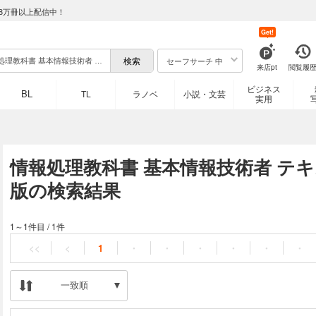
8万冊以上配信中！
Get!
セーフサーチ 中
来店pt
閲覧履
ビジネス
BL
TL
ラノベ
小説・文芸
実用
情報処理教科書 基本情報技術者 テキス
版の検索結果
1～1件目
/
1件
<<
<
1
・
・
・
・
・
・
一致順