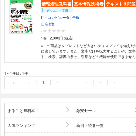
情報処理教科書
基本情報技術者
テキスト＆問題
ビジネス・実用
/
IT・コンピュータ
全般
日高哲郎
-
1巻
2,090円 (税込)
※この商品はタブレットなど大きいディスプレイを備えた
に適しています。また、文字だけを拡大することや、文字
ト、検索、辞書の参照、引用などの機能が使用できません。 【本電子
は固定レイアウトのため7インチ以上の端末での利用を推
す。文字列のハイライトや検索、辞書の参照、引用などの
ません。ご購入前に、無料サンプルにてお手持ちの電子端
1～1件目
/
1件
をご確認の上、商品をお買い求めください】 これ1冊で合格
<<
<
1
・
・
・
・
・
・
で実践力もアップできるテキスト&問題集! 本書は、オー
対策書です。“何”が“どう”出るのかが分かるテーマ別の知
学び、よく出る問題を厳選した確認問題で実力をチェック
に直近の本試験にも対応しています。 分野別に基礎知識
は、本文の簡潔な解説に加えて、欄外を利用した用語解説
まるごと無料本！
激安セール
れやすいポイント、誤答を防ぐためのノウハウなどさまざ
しています。 各章の確認問題は、再出題されやすい年代
選しています。節末には午前問題、章末には午後問題を配
人気ランキング
新刊・続巻一覧
個別の基礎知識から広範囲の発展的なテーマまで習得する
す。 巻末には、H26年春期試験問題・解説を収録してい