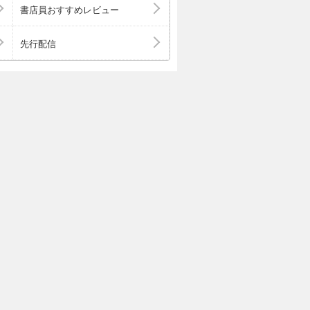
験傾向にも対応
書店員おすすめレビュー
に惜しみなく投
先行配信
ては不要な情報
・表現の場合が
ちの電子端末で