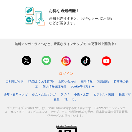
お得な通知機能！
通知を許可すると、お得なクーポン情報
などが届きます。
無料マンガ・ラノベなど、豊富なラインナップで188万冊以上配信中！
ログイン
ご利用ガイド
FAQ(よくある質問)
お問い合わせ
採用情報
利用規約
特商法の表
示
個人情報保護方針
cookie等ポリシー
少年・青年マンガ
少女・女性マンガ
ラノベ
小説・文芸
ビジネス・実用
雑誌・写
真集
TL
BL
ブックライブ（BookLive!）は、BookLiveが運営する電子書店です。TOPPANホールディング
ス、カルチュア・コンビニエンス・クラブ、テレビ朝日の出資を受け、日本最大級の電子書籍配
信サービスを行っています。