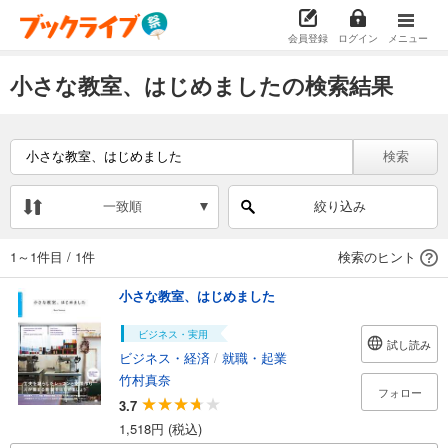
会員登録
ログイン
メニュー
小さな教室、はじめましたの検索結果
検索
一致順
絞り込み
1～1件目
/
1件
検索のヒント
小さな教室、はじめました
ビジネス・実用
試し読み
ビジネス・経済
/
就職・起業
竹村真奈
フォロー
3.7
1,518円 (税込)