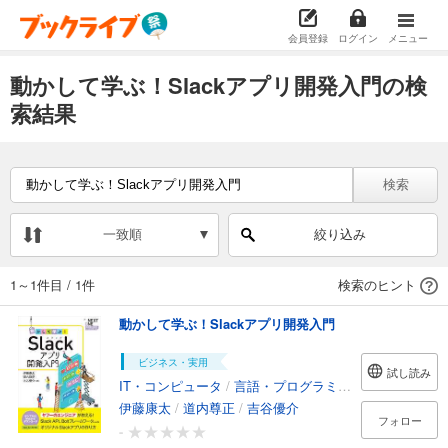
会員登録
ログイン
メニュー
動かして学ぶ！Slackアプリ開発入門の検
索結果
検索
一致順
絞り込み
1～1件目
/
1件
検索のヒント
動かして学ぶ！Slackアプリ開発入門
ビジネス・実用
試し読み
IT・コンピュータ
/
言語・プログラミング
伊藤康太
/
道内尊正
/
吉谷優介
フォロー
-