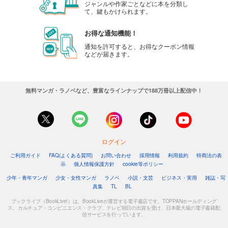
ジャンルや作家ごとなどに本を分類し
て、鍵もかけられます。
お得な通知機能！
通知を許可すると、お得なクーポン情報
などが届きます。
無料マンガ・ラノベなど、豊富なラインナップで188万冊以上配信中！
ログイン
ご利用ガイド
FAQ(よくある質問)
お問い合わせ
採用情報
利用規約
特商法の表
示
個人情報保護方針
cookie等ポリシー
少年・青年マンガ
少女・女性マンガ
ラノベ
小説・文芸
ビジネス・実用
雑誌・写
真集
TL
BL
ブックライブ（BookLive!）は、BookLiveが運営する電子書店です。TOPPANホールディング
ス、カルチュア・コンビニエンス・クラブ、テレビ朝日の出資を受け、日本最大級の電子書籍配
信サービスを行っています。