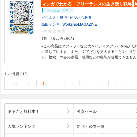
マンガでわかる！フリーランスの生き残り戦略
A
ビジネス・実用
/
ビジネス・経済
ビジネス教養
/
高田ゲンキ
WorkshipMAGAZINE
-
1巻
1,650円 (税込)
※この商品はタブレットなど大きいディスプレイを備えた
に適しています。また、文字だけを拡大することや、文字
ト、検索、辞書の参照、引用などの機能が使用できません。 【本電子
は固定レイアウトのため7インチ以上の端末での利用を推
す。文字列のハイライトや検索、辞書の参照、引用などの
ません。ご購入前に、無料サンプルにてお手持ちの電子端
1～1件目
/
1件
をご確認の上、商品をお買い求めください】 特別な才能がなくても、20
<<
<
1
・
・
・
・
・
・
年後も食っていける！ 不安定な時代を“自分の力”で乗り越えるための超実
践的リアルメソッド！ ●コネなし・実績なしから20年稼ぎ続けた“真のフリ
ーランス”戦略、ついに公開！ 「フリーランスに憧れるけれど、将来が不
安……」 「AI時代にどう生き残ればいい？」 そうした悩みを抱えるあな
たへ。 本書は、特別な才能やコネがなくても、20年以上フリーランスと
まるごと無料本！
激安セール
して安定的に活躍し続けるための“超リアルな知見”をマン
く解説します。 これまで200人以上をプロフリーランスへと導いた著者だ
からこそ書ける、再現性の高い「0→1→∞」のロードマップ。 しか
人気ランキング
新刊・続巻一覧
てマンガ形式だから、読みやすく、実践しやすい！ 「これでいいのか？」
と迷うすべてのフリーランスに寄り添いながら、“ちゃん