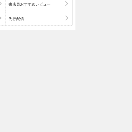
書店員おすすめレビュー
実践できる、仕
ジェント活用術
先行配信
（BtoB案
？ また、最初か
生まれる「結果
%注力できない
るための具体的
共通の悩みを凝
として体系化！
載内容は印刷出