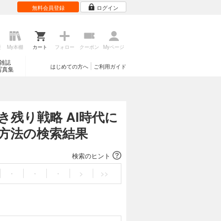
無料会員登録
ログイン
歴
My本棚
カート
フォロー
クーポン
Myページ
雑誌
はじめての方へ
ご利用ガイド
写真集
残り戦略 AI時代に
方法の検索結果
検索のヒント
・
・
・
>
>>