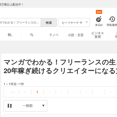
8万冊以上配信中！
Get!
セーフサーチ 中
来店pt
閲覧履
ビジネス
BL
TL
ラノベ
小説・文芸
実用
マンガでわかる！フリーランスの生き
20年稼ぎ続けるクリエイターになる
1～1件目
/
1件
<<
<
1
・
・
・
・
・
・
一致順