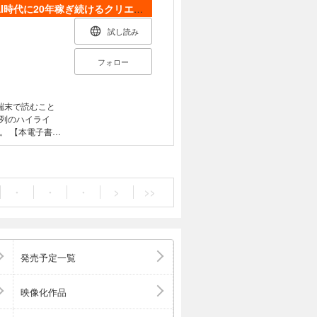
I時代に20年稼ぎ続けるクリエイターになる方法
試し読み
フォロー
端末で読むこと
列のハイライ
書籍
奨しておりま
機能が使用でき
末での表示状態
・
・
・
>
>>
発売予定一覧
ガでわかりやす
もすべ
映像化作品
と食っていける技