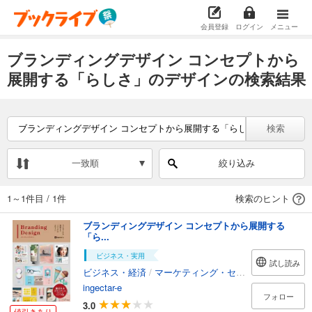
会員登録
ログイン
メニュー
ブランディングデザイン コンセプトから
展開する「らしさ」のデザインの検索結果
検索
一致順
絞り込み
1～1件目
/
1件
検索のヒント
ブランディングデザイン コンセプトから展開する
「ら...
ビジネス・実用
試し読み
ビジネス・経済
/
マーケティング・セールス
ingectar-e
フォロー
3.0
値引きあり