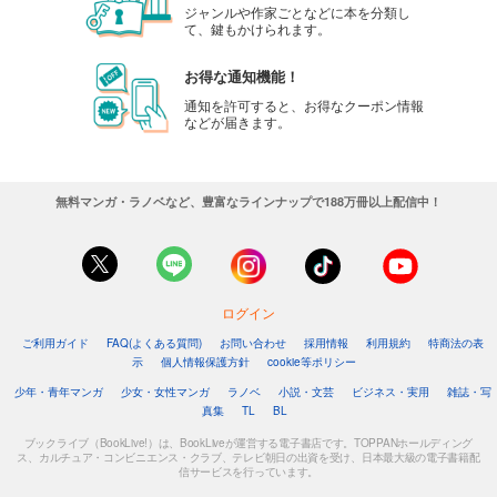
ジャンルや作家ごとなどに本を分類し
て、鍵もかけられます。
お得な通知機能！
通知を許可すると、お得なクーポン情報
などが届きます。
無料マンガ・ラノベなど、豊富なラインナップで188万冊以上配信中！
ログイン
ご利用ガイド
FAQ(よくある質問)
お問い合わせ
採用情報
利用規約
特商法の表
示
個人情報保護方針
cookie等ポリシー
少年・青年マンガ
少女・女性マンガ
ラノベ
小説・文芸
ビジネス・実用
雑誌・写
真集
TL
BL
ブックライブ（BookLive!）は、BookLiveが運営する電子書店です。TOPPANホールディング
ス、カルチュア・コンビニエンス・クラブ、テレビ朝日の出資を受け、日本最大級の電子書籍配
信サービスを行っています。