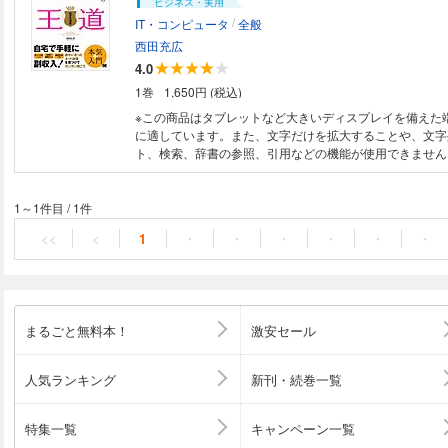
ビジネス・実用
/
IT・コンピュータ
全般
西田充広
4.0
1巻
1,650円 (税込)
※この商品はタブレットなど大きいディスプレイを備えた
に適しています。また、文字だけを拡大することや、文字
ト、検索、辞書の参照、引用などの機能が使用できません。 【本電子
は固定レイアウトのため7インチ以上の端末での利用を推
す】 自宅で手軽に副収入 「稼ぎ方満載」本気入門 不況
現在、自宅で手軽にできるネット副業が大人気です。本書
1～1件目
/
1件
レベルに合わせて、3つのコースを準備し、各コース別に
<<
<
1
・
・
・
・
・
・
類と効率よく稼ぐ手法について解説しています。具体的に
ではネット副業の種類やネット副業で成功する考え方と始
知識を紹介します。 開業編では、「お小遣いコース」「
「本業コース」に分けて、開始の仕方と稼ぐ手法について
営&改善編では、獲得金額で切り分け、それぞれの目標金
まるごと無料本！
激安セール
のコツを紹介します。本書を読めば初心者の方でもネット
と間違いなしです。 ※本電子書籍は同名出版物を底本とし
記載内容は印刷出版当時のものです。 ※印刷出版再現のた
人気ランキング
新刊・続巻一覧
ては不要な情報を含んでいる場合があります。 ※印刷出版
記・表現の場合があります。予めご了承ください。
特集一覧
キャンペーン一覧