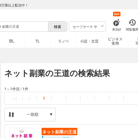
8万冊以上配信中！
Get!
セーフサーチ 中
来店pt
閲覧履
ビジネス
BL
TL
ラノベ
小説・文芸
実用
ネット副業の王道の検索結果
1～1件目
/
1件
<<
<
1
・
・
・
・
・
・
一致順
ネット副業の王道