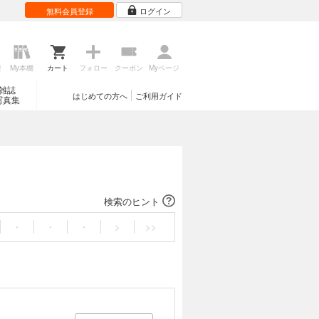
無料会員登録
ログイン
歴
My本棚
カート
フォロー
クーポン
Myページ
雑誌
はじめての方へ
ご利用ガイド
写真集
検索のヒント
・
・
・
>
>>