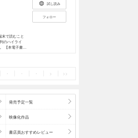
試し読み
フォロー
端末で読むこと
列のハイライ
書籍
奨しておりま
といわれている
は、読者の方の
ネット副業の種
・
・
・
>
>>
言えば、基礎編
める前に必要な
生活応援コース」
解説します。運
額を越えるため
発売予定一覧
副業で稼げるこ
作成しました。
め電子書籍とし
映像化作品
とは異なる表
書店員おすすめレビュー