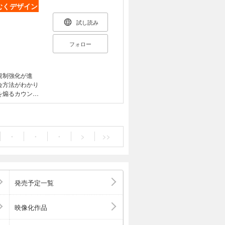
むくデザイン
試し読み
フォロー
規制強化が進
を煽るカウント
うしたユーザー
が増えています。
クパターンの規制
そして、企業やデ
・
・
・
>
>>
にまとめて解説
 1.3 ダーク
をどれほど歪める
 企業がダークパタ
発売予定一覧
の選択は、誰が決め
2.3 ユーザーが
考と遅い思考
映像化作品
ンの種類 3.1 ス
3.3 ミスディレ