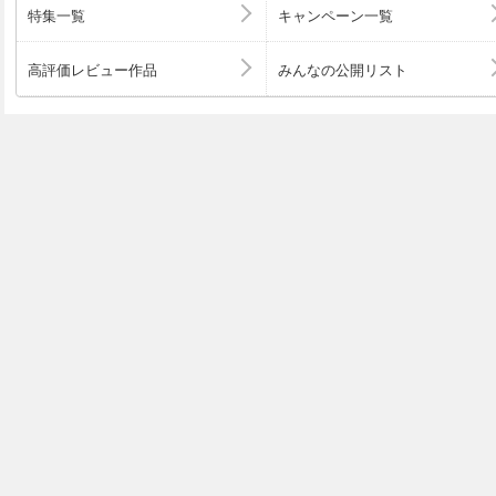
クション（誘導） 3.4 ソーシャルプルーフ（社会的証明）
特集一覧
キャンペーン一覧
ティ（希少性） 3.6 オブストラクション（妨害） 3.7
ョン（強制） Chapter4 ダークパターンを防ぐために 4
高評価レビュー作品
みんなの公開リスト
シャーから解放する 4.2 ユーザーをリスクから解放する ※本電子書籍は
同名出版物を底本として作成しました。記載内容は印刷出
す。 ※印刷出版再現のため電子書籍としては不要な情報を
があります。 ※印刷出版とは異なる表記・表現の場合があ
了承ください。 ※プレビューにてお手持ちの電子端末での
認の上、商品をお買い求めください。