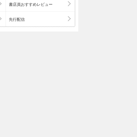
 3.5 スケアシ
書店員おすすめレビュー
 フォースドアクシ
.1 組織をプレッ
先行配信
版当時のもので
含んでいる場合
ります。予めご
表示状態をご確