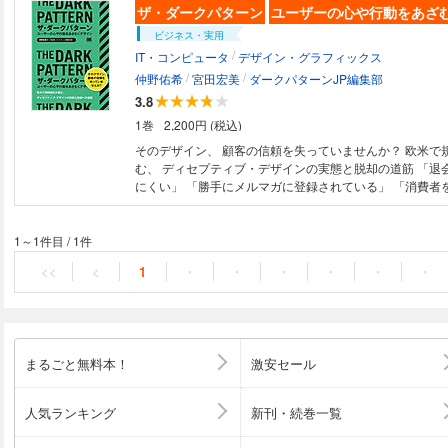
ザ・ダークパターン
ユーザーの心や行動をあざ
ビジネス・実用
/
IT・コンピュータ
デザイン・グラフィックス
/
/
仲野佑希
宮田宏美
ダークパターンJP編集部
3.8
1巻
2,200円 (税込)
そのデザイン、 顧客の信頼を失っていませんか？ 欧米で
む、 ディセプティブ・デザインの実態と脱却の道筋 「退会方法がわかり
にくい」 「勝手にメルマガに登録されている」 「消費者
ダウンタイマー」 「期限のない在庫一掃セール」…… こ
を意図的にだますデザイン （＝ダークパターン）の乱用
本書は、ダークパターンとは何かから、 世界で進むダー
1～1件目
/
1件
強化の実状、 ダークパターンの代表的な15の具体例、 
<<
<
1
・
・
・
・
・
・
ザイナーがダークパターンに陥る背景と その防止策を1冊
します。 目次 Chapter1 ダークパターンとは何か 1.1 消費者を惑わせ
るWeb サイト設計 1.2 ダークパターンとは何か、その定義
パターンの世界的調査 1.4 ダークパターンは人の選択
か 1.5 国内外で高まるダークパターンへの忌避感 1.6
まるごと無料本！
激安セール
ーンを使うリスク Chapter2 意思決定の科学 2.1 そ
ているのか 2.2 意思決定に影響を与えるマイクロコピー 
行動を起こす3条件 2.4 ファストアンドスロー 速い思
人気ランキング
新刊・続巻一覧
2.5 説得 vs. 欺瞞、操作、強制 Chapter3 ダークパター
ニーキング（こっそり） 3.2 アージェンシー（緊急性） 