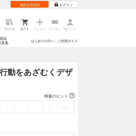
無料会員登録
ログイン
歴
My本棚
カート
フォロー
クーポン
Myページ
雑誌
はじめての方へ
ご利用ガイド
写真集
や行動をあざむくデザ
検索のヒント
・
・
・
>
>>