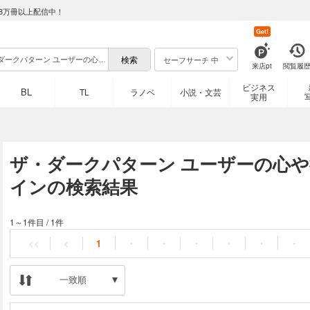
8万冊以上配信中！
Get!
セーフサーチ 中
来店pt
閲覧履
ビジネス
BL
TL
ラノベ
小説・文芸
実用
ザ・ダークパターン ユーザーの心
インの検索結果
1～1件目
/
1件
<<
<
1
・
・
・
・
・
・
一致順